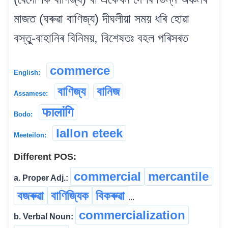
মাজত (ঘৰুৱা বাণিজ্য) দীঘলীয়া সময় ধৰি হোৱা
বস্তু-বাহানিৰ বিনিময়, বিশেষতঃ বহল পৰিসৰত
commerce
English:
বাণিজ্য
বানিজ
Assamese:
फालांगि
Bodo:
lallon eteek
Meeteilon:
Different POS:
commercial
mercantile
a. Proper Adj.:
বজৰুৱা
বাণিজ্যিক
বিকৰুৱা
...
commercialization
b. Verbal Noun: