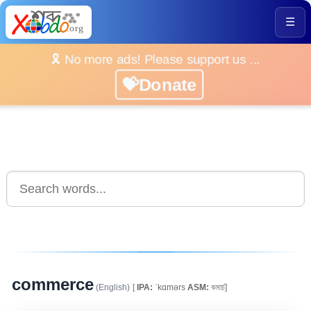
☰
🎗️ No more ads! Please support us ...
💝Donate
commerce
(English)
[
IPA:
ˈkɑmərs
ASM:
কমাৰ্চ]