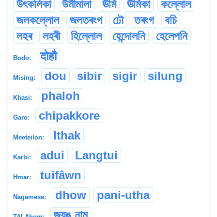
উৎকলিকা
উৰ্মীমালা
ঊৰ্মি
ঊৰ্মিকা
কল্লোল
জলকল্লোল
জলতৰংগ
ঢৌ
তৰংগ
বচি
লহৰ
লহৰী
হিল্লোল
হেন্দোলনি
হেলেপনি
दोहौ
Bodo:
dou
sibir
sigir
silung
Mising:
phaloh
Khasi:
chipakkore
Garo:
Ithak
Meeteilon:
adui
Langtui
Karbi:
tuifâwn
Hmar:
dhow
pani-utha
Nagamese:
জ্যুঙ নাম্
TAI-Ahom: