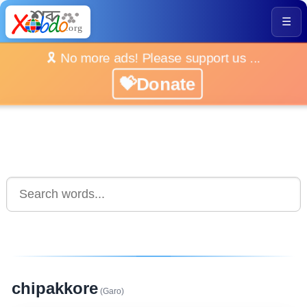
☰
🎗️ No more ads! Please support us ...
💝Donate
chipakkore
(Garo)