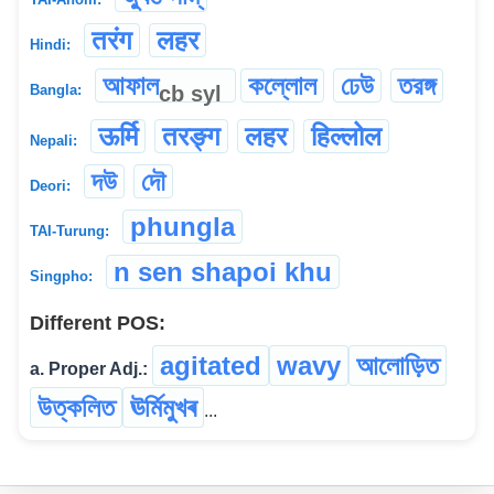
तरंग
लहर
Hindi:
আফাল
কল্লোল
ঢেউ
তরঙ্গ
cb
syl
Bangla:
ऊर्मि
तरङ्ग
लहर
हिल्लोल
Nepali:
দউ
দৌ
Deori:
phungla
TAI-Turung:
n sen shapoi khu
Singpho:
Different POS:
agitated
wavy
আলোড়িত
a. Proper Adj.:
উত্কলিত
ঊৰ্মিমুখৰ
...