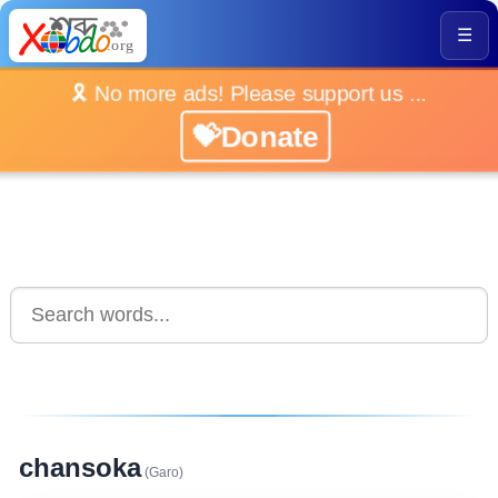
☰
🎗️ No more ads! Please support us ...
💝Donate
chansoka
(Garo)