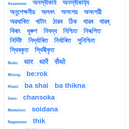
অনস্বীকাৰ্য
অনস্বীকাৰ্য্য
Assamese:
অনুপেক্ষনীয়
অলবৎ
অসংশয়
অসংশয়ী
অৱধাৰিত
খাটাং
ঠাৱৰ
ঠিক
থাৱৰ
থাৱৰ্
থিৰাং
ধূৰুপ
নিবদ্ধ
নিশ্চিত
নিৰূপিত
নিৰ্দিষ্ট
নিৰ্দ্ধাৰিত
নিৰ্ধাৰিত
সুনিশ্চিত
স্থিৰকৃত
স্থিৰীকৃত
थार
थारै
सैथो
Bodo:
be:rok
Mising:
ba shai
ba thikna
Khasi:
chansoka
Garo:
soidana
Meeteilon:
thik
Nagamese: