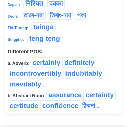
निश्चित
पक्का
Nepali:
তাৱৰ-নমা
তিৰাং-নমা
পকা
Deori:
tainga
TAI-Turung:
teng teng
Singpho:
Different POS:
certainly
definitely
a. Adverb:
incontrovertibly
indubitably
inevitably
...
assurance
certainty
b. Abstract Noun:
certitude
confidence
ঠিকনা
...