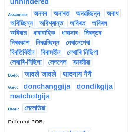
unhindered
অনবৰ
অনাৰত
অনৱচ্ছিন্ন
অবাধ
Assamese:
অবিচ্ছিন্ন
অবিশ্ৰান্ত
অবিৰত
অবিৰল
অবিৰাম
ধাৰাবাহিক
ধাৰাসাৰ
নিৰন্তৰ
নিৰৱকাশ
নিৰৱচ্ছিন্ন
নেৰানেপেৰা
বিৰতিবিহীন
বিৰামহীন
লেথাৰি নিছিগা
লেথাৰি-নিছিগা
লেলপেল
ৰমৰমীয়া
जावले जावले
थादनाय गैयै
Bodo:
donchanggija
dondikgija
Garo:
matchotgija
লেলেতিয়া
Deori:
Different POS: