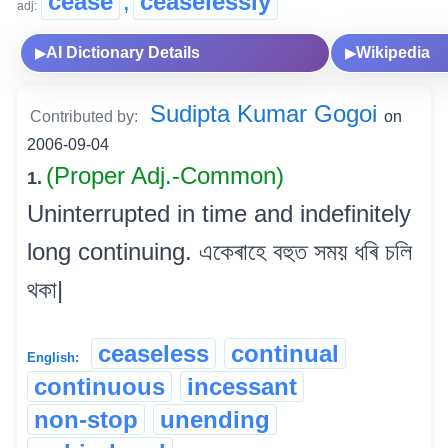
cease
,
ceaselessly
adj:
AI Dictionary Details
Wikipedia
▶
▶
Sudipta Kumar Gogoi
Contributed by:
on
2006-09-04
(Proper Adj.-Common)
1.
Uninterrupted in time and indefinitely
long continuing. একেৰাহে বহুত সময় ধৰি চলি
থকা|
ceaseless
continual
English:
continuous
incessant
non-stop
unending