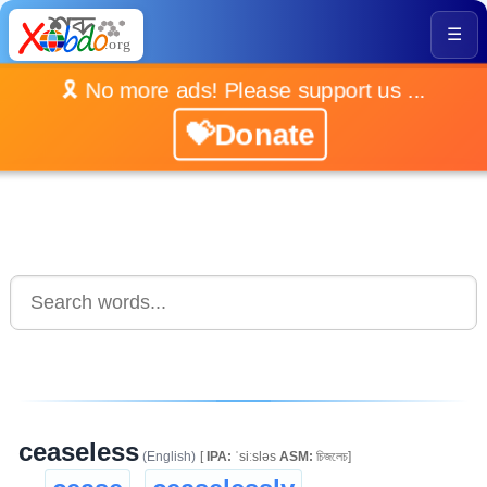
☰
🎗️ No more ads! Please support us ...
💝Donate
ceaseless
(English)
[
IPA:
ˈsiːsləs
ASM:
চিজলেচ]