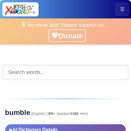
☰
🎗️ No more ads! Please support us ...
💝Donate
bumble
(English)
[
IPA:
ˈbəmbəl
ASM:
বাম্বল]
AI Dictionary Details
▶