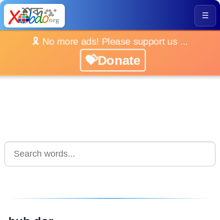
☰
🎗️ No more ads! Please support us ...
💝Donate