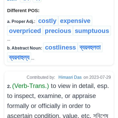
Different POS:
costly
expensive
a. Proper Adj.:
overpriced
precious
sumptuous
...
costliness
ব্যয়বহুলতা
b. Abstract Noun:
ব্যয়বাহুল্য
...
Contributed by:
Himasri Das
on 2023-07-29
(Verb-Trans.)
to view in detail, esp.
2.
to inspect, examine, or appraise
formally or officially in order to
ascertain condition, value, etc. সবিশেষ