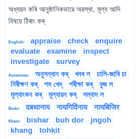
অধ্যয়ন কৰি আনুষ্ঠানিকভাৱে অৱস্থা, মূল্য আদি
বিষয়ে ঠিৰাং কৰ্
appraise
check
enquire
English:
evaluate
examine
inspect
investigate
survey
অনুসন্ধান কৰ্
খবৰ ল
চালি-জাৰি চা
Assamese:
নিৰীক্ষণ কৰ্
পম খেদ্
পৰীক্ষা কৰ্
বুজ ল
মূল্যাংকন কৰ্
মূল্যায়ন কৰ্
সম্বাদ ল
दबथानाय
नायगिदिंनाय
नायबिजिर
Bodo:
bishar
buh dor
jngoh
Khasi:
khang
tohkit