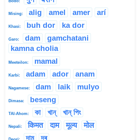
Bodo:
alig
amel
amer
arí
Mising:
buh dor
ka dor
Khasi:
dam
gamchatani
Garo:
kamna cholia
mamal
Meeteilon:
adam
ador
anam
Karbi:
dam
laik
mulyo
Nagamese:
beseng
Dimasa:
কা
খান্
খান্ পিং
TAI-Ahom:
किमत
दाम
मूल्य
मोल
Nepali:
দাম
দৰ
Deori: