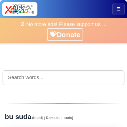
☰
🎗️ No more ads! Please support us ...
💝Donate
bu suda
(Khasi)
[
Roman:
bu.suda]