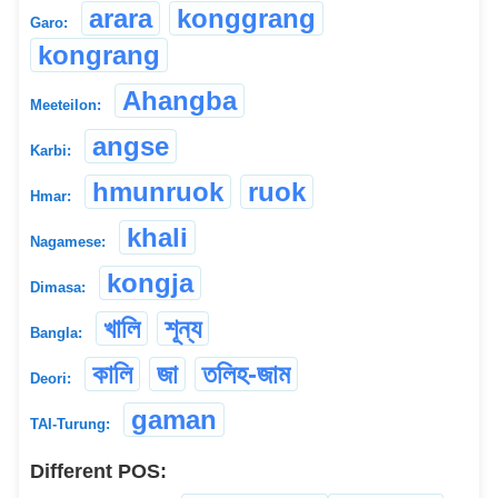
arara
konggrang
Garo:
kongrang
Ahangba
Meeteilon:
angse
Karbi:
hmunruok
ruok
Hmar:
khali
Nagamese:
kongja
Dimasa:
খালি
শূন্য
Bangla:
কালি
জা
তলিহ-জাম
Deori:
gaman
TAI-Turung:
Different POS: