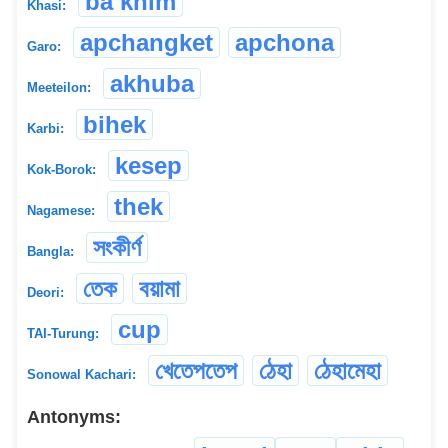
ba khim
Khasi:
apchangket
apchona
Garo:
akhuba
Meeteilon:
bihek
Karbi:
kesep
Kok-Borok:
thek
Nagamese:
সংকীৰ্ণ
Bangla:
তেক
বয়ামা
Deori:
cup
TAI-Turung:
খেতেপতেপ
ঠেহা
ঠেহামেহা
Sonowal Kachari:
Antonyms: