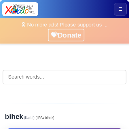
☰
🎗️ No more ads! Please support us ...
💝Donate
bihek
(Karbi)
[
IPA:
bihɛk]