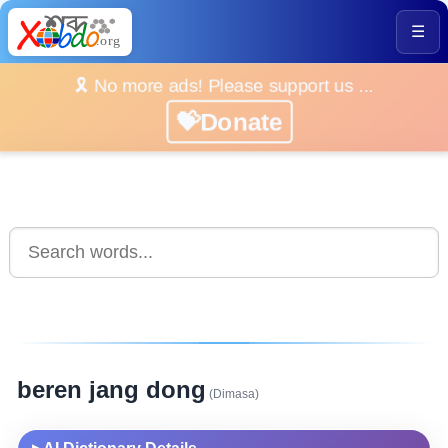
☰
🎗️ No more ads! Please support us ...
💝Donate
beren jang dong
(Dimasa)