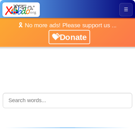
☰
🎗️ No more ads! Please support us ...
💝Donate