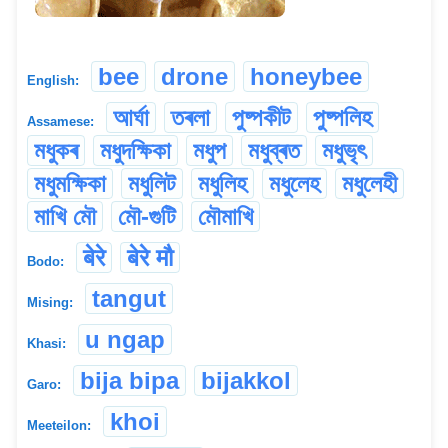
bee
drone
honeybee
English:
আৰ্ঘা
তৰলা
পুষ্পকীট
পুষ্পলিহ
Assamese:
মধুকৰ
মধুদক্ষিকা
মধুপ
মধুব্ৰত
মধুভৃৎ
মধুমক্ষিকা
মধুলিট
মধুলিহ
মধুলেহ
মধুলেহী
মাখি মৌ
মৌ-গুটি
মৌমাখি
बेरे
बेरे मौ
Bodo:
tangut
Mising:
u ngap
Khasi:
bija bipa
bijakkol
Garo:
khoi
Meeteilon: