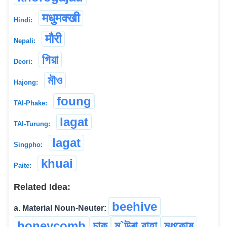
मधुमक्खी
Hindi:
मौरी
Nepali:
গিয়া
Deori:
মৗও
Hajong:
foung
TAI-Phake:
lagat
TAI-Turung:
lagat
Singpho:
khuai
Paite:
Related Idea:
beehive
a. Material Noun-Neuter:
honeycomb
চাক
ম`উৰা বাহা
মধুকোষ