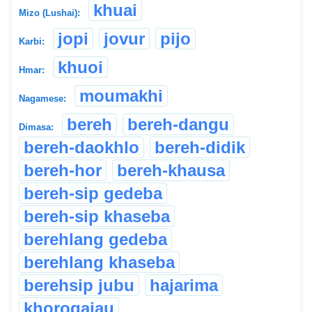
khuai
Mizo (Lushai):
jopi
jovur
pijo
Karbi:
khuoi
Hmar:
moumakhi
Nagamese:
bereh
bereh-dangu
Dimasa:
bereh-daokhlo
bereh-didik
bereh-hor
bereh-khausa
bereh-sip gedeba
bereh-sip khaseba
berehlang gedeba
berehlang khaseba
berehsip jubu
hajarima
khorogajau