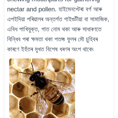
nectar and pollen. হাইমেনপ্টেৰা বৰ্গ আৰু
এপইদিয়া পৰিয়ালৰ অন্তৰ্গত গাইগুটীয়া বা সামাজিক,
এবিধ পাখিযুক্ত, গাত নোম থকা আৰু সাধাৰণতে
বিন্ধিব পৰা ক্ষমতা থকা পতঙ্গ৷ ফুলৰ মৌ চুহিবৰ
কাৰণে ইহঁতৰ মুখত বিশেষ ধৰণৰ অংশ থাকে৷