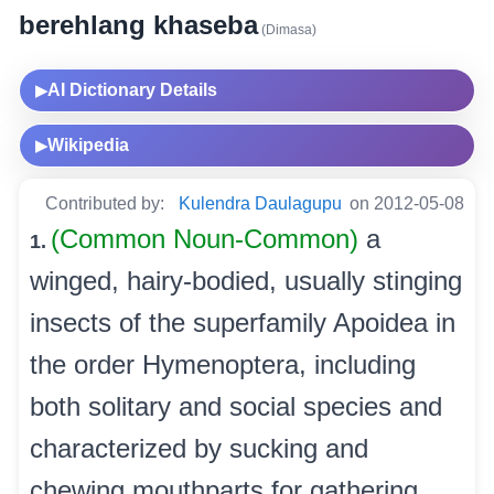
berehlang khaseba
(Dimasa)
AI Dictionary Details
▶
Wikipedia
▶
Contributed by:
Kulendra Daulagupu
on 2012-05-08
(Common Noun-Common)
a
1.
winged, hairy-bodied, usually stinging
insects of the superfamily Apoidea in
the order Hymenoptera, including
both solitary and social species and
characterized by sucking and
chewing mouthparts for gathering