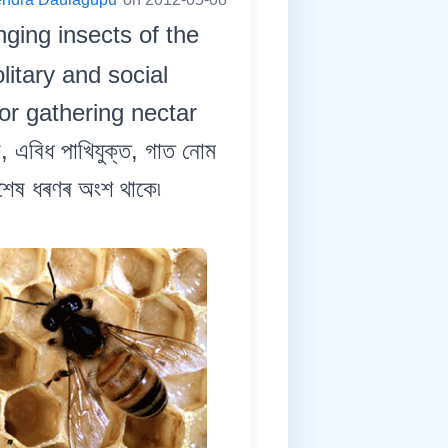
nging insects of the
itary and social
or gathering nectar
ক, এবিধ পাখিযুক্ত, গাত নোম
বিশেষ ধৰণৰ অংশ থাকে৷