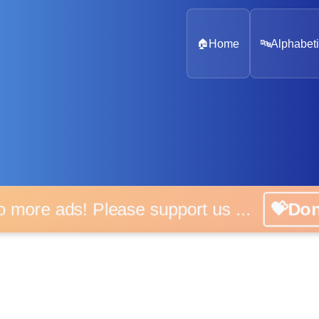
🏠
Home
🔤
Alphabeti
 more ads! Please support us ...
💝D