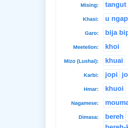
tangut
Mising:
u ngap
Khasi:
bija bi
Garo:
khoi
Meeteilon:
khuai
Mizo (Lushai):
jopi
j
Karbi:
khuoi
Hmar:
mouma
Nagamese:
bereh
Dimasa:
bereh-