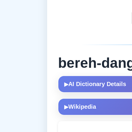
bereh-dan
AI Dictionary Details
▶
Wikipedia
▶