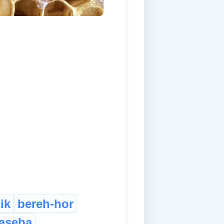
ik
bereh-hor
haseba