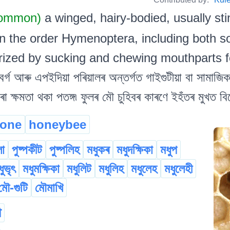
Common)
a winged, hairy-bodied, usually sti
n the order Hymenoptera, including both sol
rized by sucking and chewing mouthparts f
ৰ্গ আৰু এপইদিয়া পৰিয়ালৰ অন্তৰ্গত গাইগুটীয়া বা সামাজি
ৰা ক্ষমতা থকা পতঙ্গ৷ ফুলৰ মৌ চুহিবৰ কাৰণে ইহঁতৰ মুখত 
rone
honeybee
া
পুষ্পকীট
পুষ্পলিহ
মধুকৰ
মধুদক্ষিকা
মধুপ
ধুভৃৎ
মধুমক্ষিকা
মধুলিট
মধুলিহ
মধুলেহ
মধুলেহী
মৌ-গুটি
মৌমাখি
ौ