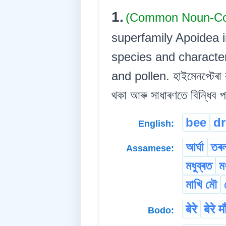
1.
(Common Noun-
superfamily Apoidea i
species and characte
and pollen. হাইমেনপ্টেৰা ব
থকা আৰু সাধাৰণতে বিন্ধিব প
bee
d
English:
আৰ্ঘা
তৰল
Assamese:
মধুব্ৰত
ম
মাখি মৌ
बेरे
बेरे म
Bodo: