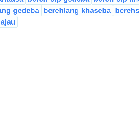
ang gedeba
berehlang khaseba
berehs
ajau