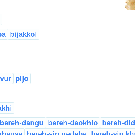
pa
bijakkol
ovur
pijo
khi
bereh-dangu
bereh-daokhlo
bereh-did
khausa
bereh-sip gedeba
bereh-sip k