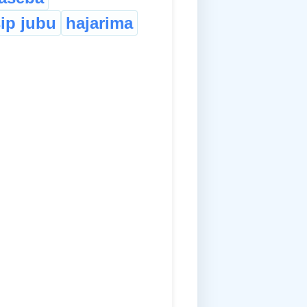
ip jubu
hajarima