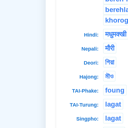
berehl
khorog
मधुमक्खी
Hindi:
मौरी
Nepali:
গিয়া
Deori:
মৗও
Hajong:
foung
TAI-Phake:
lagat
TAI-Turung:
lagat
Singpho: