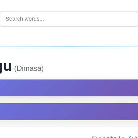
gu
(Dimasa)
Contributed by:
Kul