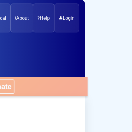
cal
ℹ️
About
❓
Help
👤
Login
onate