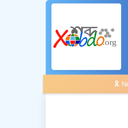
🎗️ No