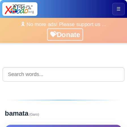
☰
🎗️ No more ads! Please support us ...
💝Donate
bamata
(Garo)