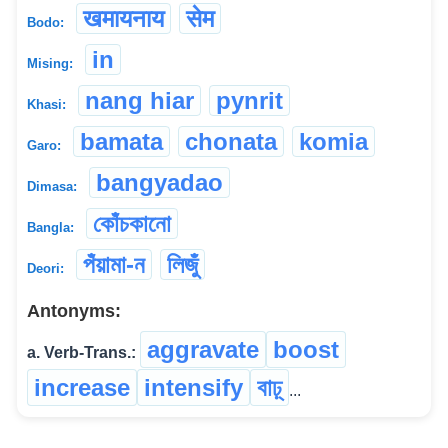
खमायनाय
सेम
Bodo:
in
Mising:
nang hiar
pynrit
Khasi:
bamata
chonata
komia
Garo:
bangyadao
Dimasa:
কোঁচকানো
Bangla:
পঁয়ামা-ন
লিজুঁ
Deori:
Antonyms:
aggravate
boost
a. Verb-Trans.:
increase
intensify
বাঢ়্
...