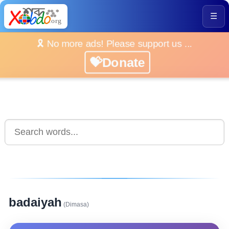
☰
🎗️ No more ads! Please support us ...
💝Donate
badaiyah
(Dimasa)