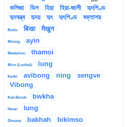
কলিজা
ডিল
হিয়া
হিয়া-জালী
হৃদপিণ্ড
হৃদযন্ত্ৰ
হৃদয়
হৃৎ
হৃৎপিণ্ড
ৰক্তাশয়
बिखा
मैखुन
Bodo:
ayin
Mising:
thamoi
Meeteilon:
lung
Mizo (Lushai):
avibong
ning
sengve
Karbi:
Vibong
bwkha
Kok-Borok:
lung
Hmar:
bakhah
bikimso
Dimasa: