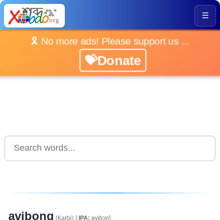
☰
🎗️ No more ads! Please support us ...
💝Donate
avibong
(Karbi)
[
IPA:
əvibɔŋ]