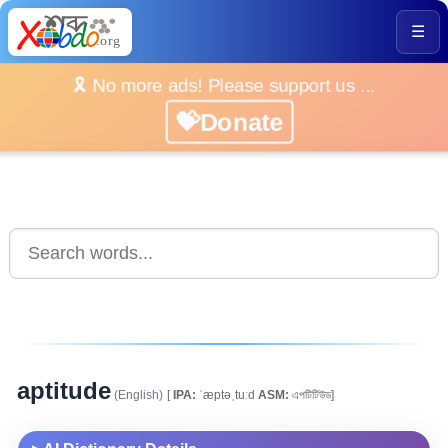
☰
🎗️ No more ads! Please support us ...
💝Donate
aptitude
(English)
[
IPA:
ˈæptəˌtuːd
ASM:
এপটিটিউড]