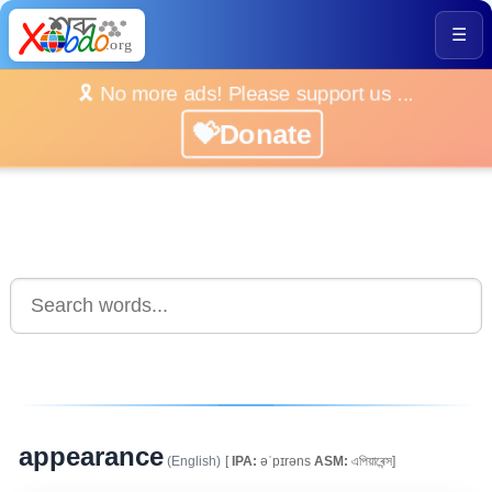
☰
🎗️ No more ads! Please support us ...
💝Donate
appearance
(English)
[
IPA:
əˈpɪrəns
ASM:
এপিয়াৰেন্স]