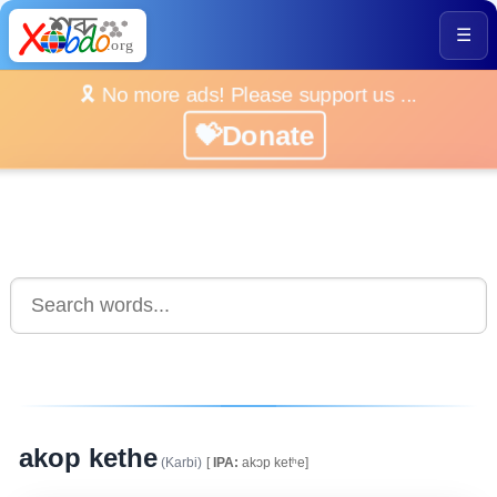
☰
🎗️ No more ads! Please support us ...
💝Donate
akop kethe
(Karbi)
[
IPA:
akɔp ketʰe]