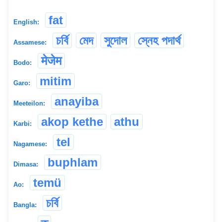
fat
English:
চৰ্বি
মেদ
সুদোল
স্নেহ পদাৰ্থ
Assamese:
मेजेम
Bodo:
mitim
Garo:
anayiba
Meeteilon:
akop kethe
athu
Karbi:
tel
Nagamese:
buphlam
Dimasa:
temü
Ao:
চৰ্বি
Bangla: