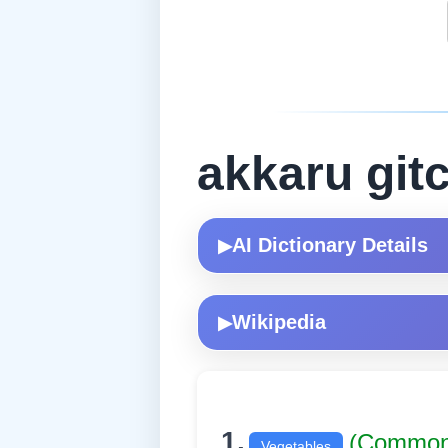
akkaru git
AI Dictionary Details
▶
Wikipedia
▶
1.
(Commo
Vegetables