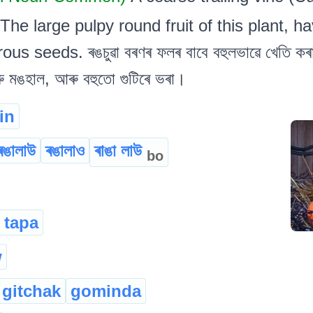
t. The large pulpy round fruit of this plant, h
s seeds. ৰঙচুৱা বৰণৰ ফলৰ বাবে বহুলভাৱে খেতি কৰা
ৰু মঙহাল, আৰু বহুতো গুটিৰে ভৰা।
in
ৰঙালাউ
ৰঙালাও
ৰাঙা লাউ
bo
 tapa
w
 gitchak
gominda