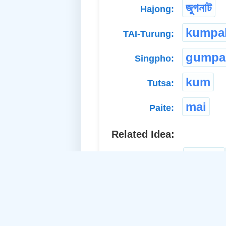
জুগনাট
Hajong:
kumpa
TAI-Turung:
gumpak
Singpho:
kum
Tutsa:
mai
Paite:
Related Idea:
gourd
a. Common Noun: