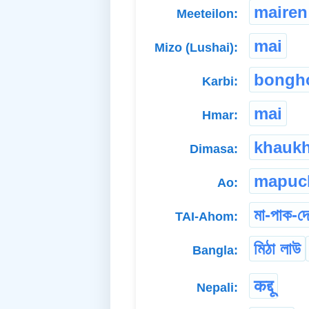
mairen
Meeteilon:
mai
Mizo (Lushai):
bongh
Karbi:
mai
Hmar:
khaukh
Dimasa:
mapuc
Ao:
মা-পাক-দ
TAI-Ahom:
মিঠা লাউ
Bangla:
कद्दू
Nepali: