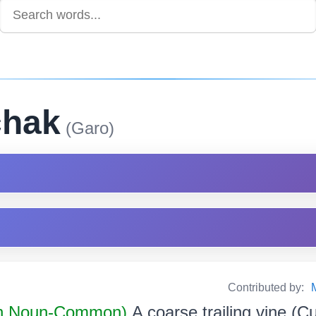
chak
(Garo)
Contributed by:
n Noun-Common)
A coarse trailing vine (C