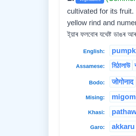
cultivated for its frui
yellow rind and numerou
ই্য়াৰ ফলবোৰ যথেষ্ট ডাঙৰ আ
pumpk
English:
মিঠালাউ
Assamese:
जोगोनाद
Bodo:
migom
Mising:
patha
Khasi:
akkaru
Garo: