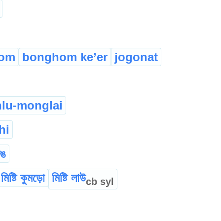
om
bonghom ke’er
jogonat
lu-monglai
hi
েঙ
মিষ্টি কুমড়ো
মিষ্টি লাউ
cb
syl