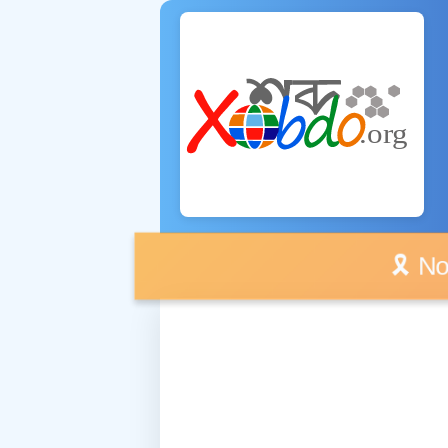
🎗️ No