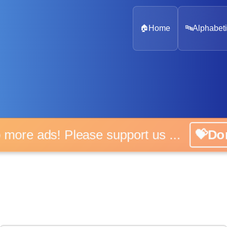
🏠
Home
🔤
Alphabeti
 more ads! Please support us ...
💝D