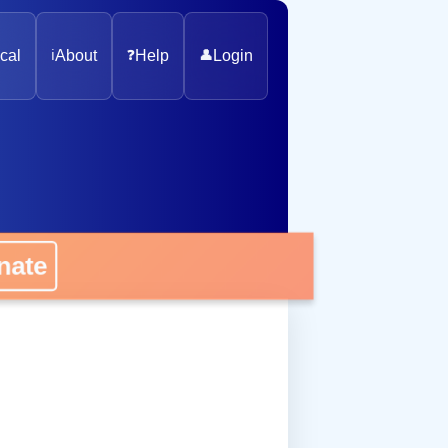
cal
ℹ️
About
❓
Help
👤
Login
onate