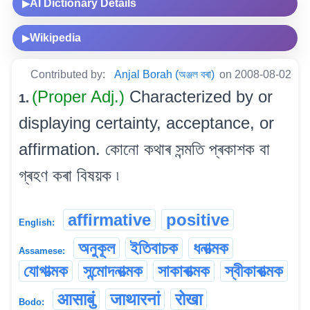
AI Dictionary Details
▶
Wikipedia
▶
Contributed by:
Anjal Borah (অঞ্জল বৰা)
on 2008-08-02
(Proper Adj.)
Characterized by or
1.
displaying certainty, acceptance, or
affirmation. কোনো কথাৰ সন্মতি প্ৰকাশক বা
গ্ৰহণ কৰা বিষয়ক ৷
affirmative
positive
English:
অনুকূল
ইতিবাচক
ধনাত্মক
Assamese:
যোগাত্মক
সন্মোদনাত্মক
সাকাৰাত্মক
স্বীকাৰাত্মক
आसाबुं
जाथारनां
रोखा
Bodo: