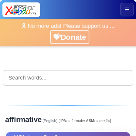
☰
🎗️ No more ads! Please support us ...
💝Donate
affirmative
(English)
[
IPA:
əˈfərmətɪv
ASM:
এফাৰমেটিভ]