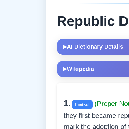
Republic 
AI Dictionary Details
▶
Wikipedia
▶
1.
(Proper N
Festival
they first became repu
mark the adoption of t