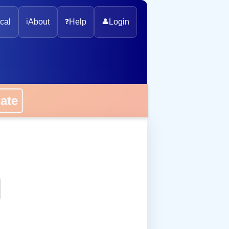
cal
ℹ️
About
❓
Help
👤
Login
onate