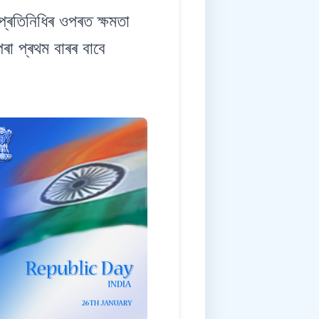
ৰতিনিধিৰ ওপৰত ক্ষমতা
ৰা প্ৰথম বাৰৰ বাবে