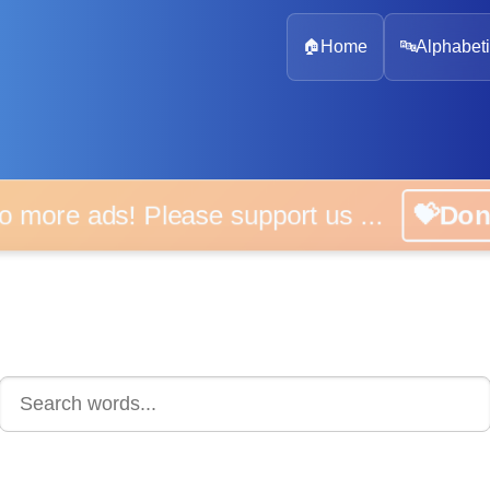
🏠
Home
🔤
Alphabeti
 more ads! Please support us ...
💝D