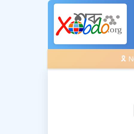
🎗️ No