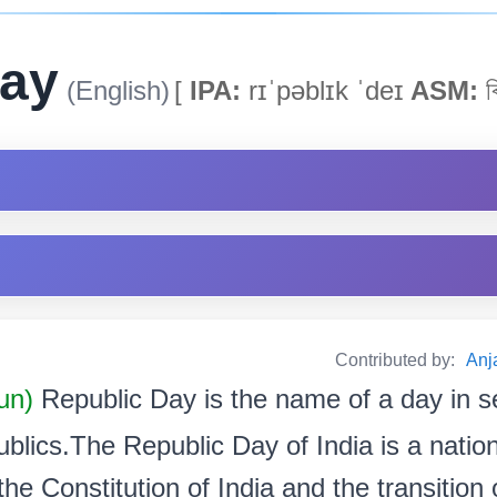
Day
(English)
[
IPA:
rɪˈpəblɪk ˈdeɪ
ASM:
ৰ
Contributed by:
Anja
oun)
Republic Day is the name of a day in s
blics.The Republic Day of India is a nationa
he Constitution of India and the transition o