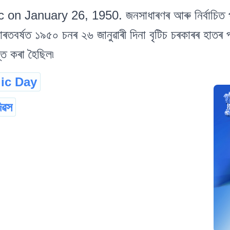
on January 26, 1950. জনসাধাৰণৰ আৰু নিৰ্বাচিত প্
াৰতবৰ্ষত ১৯৫০ চনৰ ২৬ জানুৱাৰী দিনা বৃটিচ চৰকাৰৰ হাতৰ প
্ত কৰা হৈছিল৷
ic Day
িৱস