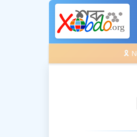
🎗️ No