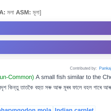
A:
মলা
ASM:
মূলা]
Contributed by:
Pankaj
oun-Common)
A small fish similar to the Ch
ৃশ কিন্তু তাতকৈ বহুত সৰু আৰু মূৰৰ ফালে বহল গাৰে আৰ
pharyngodon mola
Indian carplet