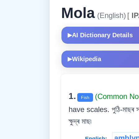
Mola
(English)
[
IP
AI Dictionary Details
▶
Wikipedia
▶
1.
(Common N
Fish
have scales. পুঠি-মাছৰ সদ
ক্ষুদ্ৰ মাছ৷
ambly
English: