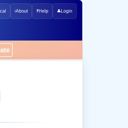
cal
ℹ️
About
❓
Help
👤
Login
onate