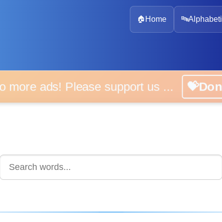
🏠
Home
🔤
Alphabeti
 more ads! Please support us ...
💝D