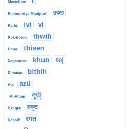
I
Meeteilon:
রকত
Bishnupriya Manipuri:
ivi
vi
Karbi:
thwih
Kok-Borok:
thisen
Hmar:
khun
tej
Nagamese:
bithih
Dimasa:
azü
Ao:
ল্যুট্
TAI-Ahom:
রক্ত
Bangla:
रगत
Nepali: