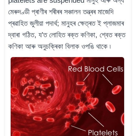
platelets are suspended মানুহ আৰু অন্য
মেৰুদণ্ডী প্ৰাণীৰ শৰীৰৰ সঞ্চালন তন্ত্ৰৰ মাজেদি
প্ৰৱাহিত জুলীয়া পদাৰ্থ; মানুহৰ ক্ষেত্ৰত ই প্লাজমাৰ
দ্বাৰা গঠিত, য’ত লোহিত ৰক্ত কণিকা, শ্বেত ৰক্ত
কণিকা আৰু অনুচক্ৰিকা বিলাক ওপঙি থাকে ৷