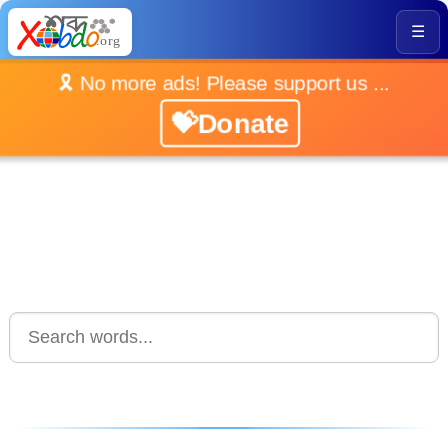
☰
🎗️ No more ads! Please support us ...
💝Donate