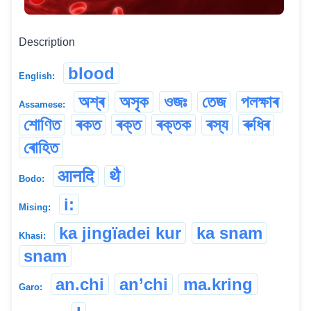
Description
blood
English:
অশ্ৰ
অসৃক
ওজঃ
তেজ
পলক্ষাৰ
Assamese:
শোণিত
ৰকত
ৰক্ত
ৰক্তক
ৰস্য
ৰুধিৰ
ৰোহিত
आनदि
थै
Bodo:
i:
Mising:
ka jingïadei kur
ka snam
Khasi:
snam
an.chi
an’chi
ma.kring
Garo: