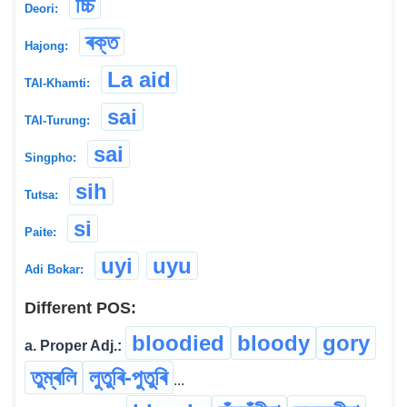
চ্চি
Deori:
ৰক্ত
Hajong:
La aid
TAI-Khamti:
sai
TAI-Turung:
sai
Singpho:
sih
Tutsa:
si
Paite:
uyi
uyu
Adi Bokar:
Different POS:
bloodied
bloody
gory
a. Proper Adj.:
তুম্‌ৰলি
লুতুৰি-পুতুৰি
...