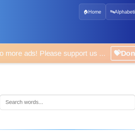
🏠
Home
🔤
Alphabeti
 more ads! Please support us ...
💝D