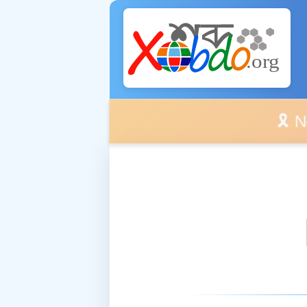
🎗️ No