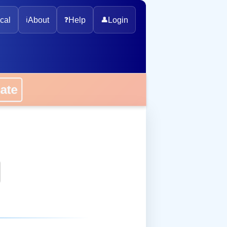
cal
ℹ️
About
❓
Help
👤
Login
onate