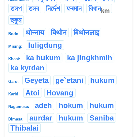
তলপ
তলব
নিৰ্দেশ
ফৰমান
বিধান
km
হুকুম
थोन्नाय
बिथोन
बिथोनलाइ
Bodo:
luligdung
Mising:
ka hukum
ka jingkhmih
Khasi:
ka kyrdan
Geyeta
ge`etani
hukum
Garo:
Atoi
Hovang
Karbi:
adeh
hokum
hukum
Nagamese:
aurdar
hukum
Saniba
Dimasa:
Thibalai