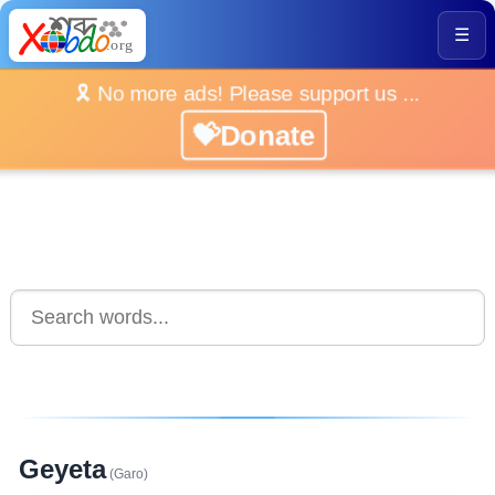
☰
🎗️ No more ads! Please support us ...
💝Donate
Geyeta
(Garo)