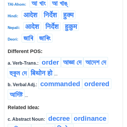
আ খাং
আ খাঙ্
TAI-Ahom:
आदेश
निर्देश
हुक्म
Hindi:
आदेश
निर्देश
हुकुम
Nepali:
জাৰি
জাৰিং
Deori:
Different POS:
order
আজ্ঞা দে
আদেশ দে
a. Verb-Trans.:
হুকুম দে
बिथोन हो
...
commanded
ordered
b. Verbal Adj.:
আদিষ্ট
...
Related Idea:
decree
ordinance
c. Abstract Noun: