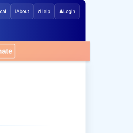
cal
ℹ️
About
❓
Help
👤
Login
onate