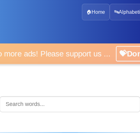
🏠
Home
🔤
Alphabeti
 more ads! Please support us ...
💝D