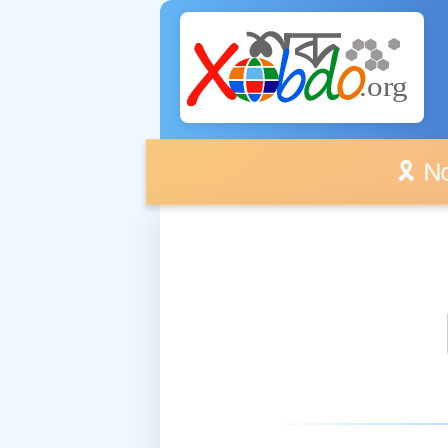
🎗️ No