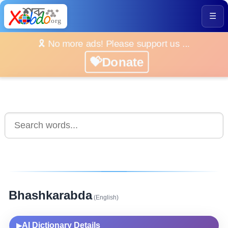
☰
🎗️ No more ads! Please support us ...
💝Donate
Bhashkarabda
(English)
AI Dictionary Details
▶