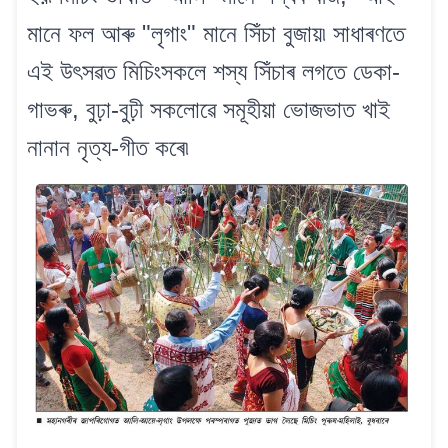
মানে ফল আৰু "লৃগাং" মানে সিঁচা বুজায়৷ সাধাৰণতে
এই উৎসৱত মিচিংসকলে শস্য সিঁচাৰ লগতে ডেকা-
গাভৰু, বুঢ়া-বুঢ়ী সকলোৱে সমূহীয়া ভোজভাত খাই
নানান নৃত্য-গীত কৰে৷