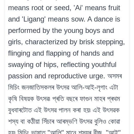
means root or seed, 'Ai' means fruit
and 'Ligang' means sow. A dance is
performed by the young boys and
girls, characterized by brisk stepping,
flinging and flapping of hands and
swaying of hips, reflecting youthful
passion and reproductive urge. অসমৰ
মিচিং জনজাতিসকলৰ উৎসৱ আলি-আই-লৃগাং এটা
কৃষি বিষয়ক উৎসৱ৷ প্ৰতি বছৰে ফাগুন মাহৰ প্ৰথম
বুধবাৰটোত এই উৎসৱ পালন কৰা হয়৷ এই উৎসৱক
শস্য বা কঠীয়া সিঁচাৰ আৰম্ভণি উৎসৱ বুলিও কোৱা
হয়৷ মিচিং ভাষাত "আলি" মানে শস্যৰ বীজ, "আই"