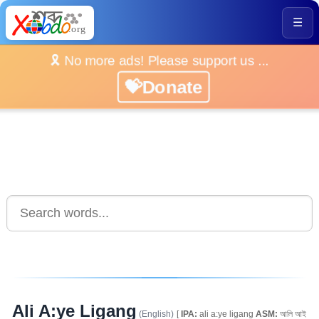
☰
🎗️ No more ads! Please support us ...
💝Donate
Ali A:ye Ligang
(English)
[
IPA:
ali a:ye ligang
ASM:
আলি আই