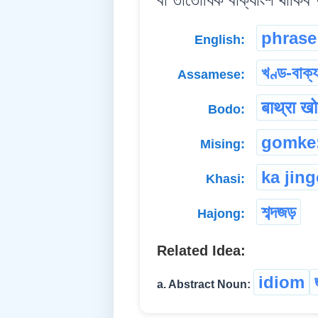
phrase
English:
খণ্ড-বাক্
Assamese:
बाथ्रा खोन
Bodo:
gomke
Mising:
ka jin
Khasi:
শব্দজড়
Hajong:
Related Idea:
idiom
a. Abstract Noun: