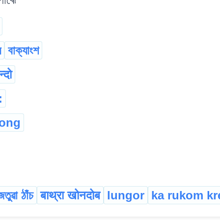
য
বাক্যাংশ
्दो
:
gong
জতুৱা ঠাঁচ
बाथ्रा खोनदोब
lungor
ka rukom kr