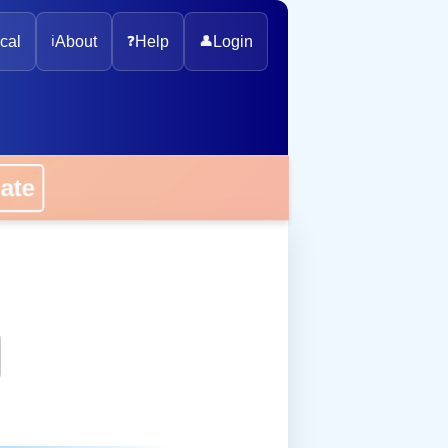
cal
ℹ️
About
❓
Help
👤
Login
onate