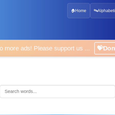
🏠
Home
🔤
Alphabeti
 more ads! Please support us ...
💝D