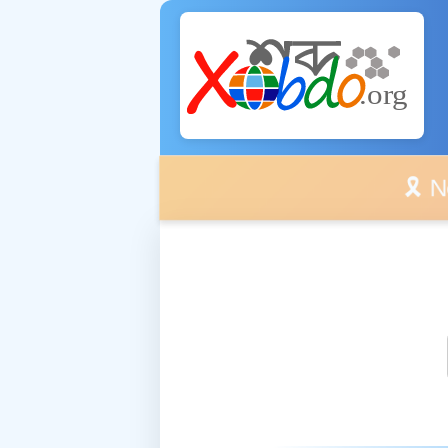
🎗️ No