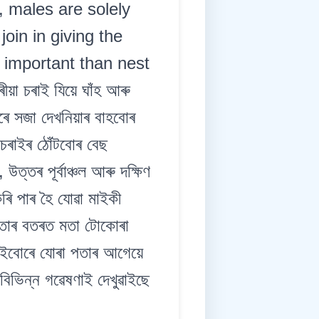
, males are solely
oin in giving the
 important than nest
া চৰাই যিয়ে ঘাঁহ আৰু
াৰে সজা দেখনিয়াৰ বাহবোৰ
চৰাইৰ ঠোঁটবোৰ বেছ
উত্তৰ পূৰ্বাঞ্চল আৰু দক্ষিণ
ৰি পাৰ হৈ যোৱা মাইকী
া পতাৰ বতৰত মতা টোকোৰা
ৰাইবোৰে যোৰা পতাৰ আগেয়ে
বিভিন্ন গৱেষণাই দেখুৱাইছে