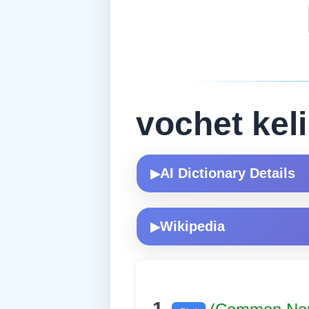
vochet kel
AI Dictionary Details
▶
Wikipedia
▶
1.