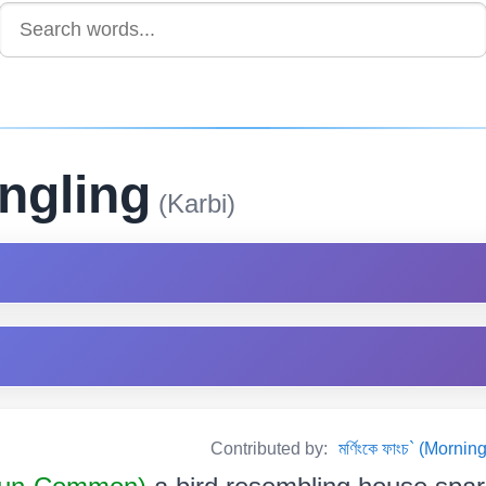
ingling
(Karbi)
Contributed by:
মৰ্ণিংকে ফাংচ` (Mor