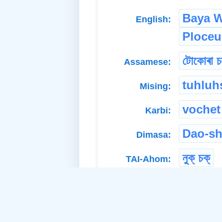
Baya W
English:
Ploceu
টোকোৰা চ
Assamese:
tuhluh
Mising:
vochet
Karbi:
Dao-sh
Dimasa:
নুক্ চক্
TAI-Ahom: