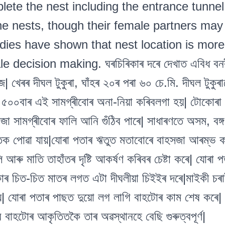
ete the nest including the entrance tunnel
he nests, though their female partners may j
udies have shown that nest location is more
 decision making. ঘৰচিৰিকাৰ দৰে দেখাত এবিধ বনৰীয়
| খেৰৰ দীঘল টুকুৰা, ঘাঁহৰ ২০ৰ পৰা ৬০ চে.মি. দীঘল টুকুৰ
 ৫০০বাৰ এই সামগ্ৰীবোৰ অনা-নিয়া কৰিবলগা হয়| টোকোৰা 
জা সামগ্ৰীবোৰ ফালি আনি গুঁঠিব পাৰে| সাধাৰণতে অসম, বঙ্গ, 
ঁতক পোৱা যায়|যোৰা পতাৰ ঋতুত মতাবোৰে বাহসজা আৰম্ভ ক
আৰু মাতি তাহাঁতৰ দৃষ্টি আকৰ্ষণ কৰিবৰ চেষ্টা কৰে| যোৰ
কাৰ চিত-চিত মাতৰ লগত এটা দীঘলীয়া চিইইৰ দৰে|মাইকী চ
য়| যোৰা পতাৰ পাছত দুয়ো লগ লাগি বাহটোৰ কাম শেষ কৰে| 
 বাহটোৰ আকৃতিতকৈ তাৰ অৱস্থানহে বেছি গুৰুত্বপূৰ্ণ|