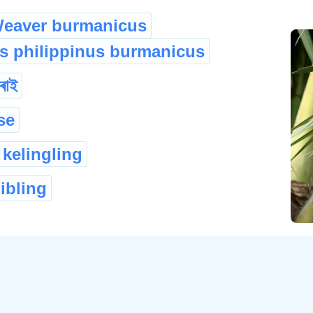
eaver burmanicus
s philippinus burmanicus
ৰাই
se
 kelingling
ibling