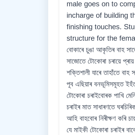
male goes on to compl
incharge of building t
finishing touches. St
structure for the female
বোকাৰে চুঙা আকৃতিৰ বাহ সাজে
সাজোতে টোকোৰা চৰায়ে প্ৰায়
শক্তিশালী যাৰে তাহাঁতে বাহ স
পূব এছিয়াৰ বনভূমিসমূহত ইহ
টোকোৰা চৰাইবোৰক পাখি মেলি 
চৰাইৰ মাত সাধাৰণতে ঘৰচিৰি
আহি বাহবোৰ নিৰীক্ষণ কৰি চা
যে মাইকী টোকোৰা চৰাইৰ বাবে