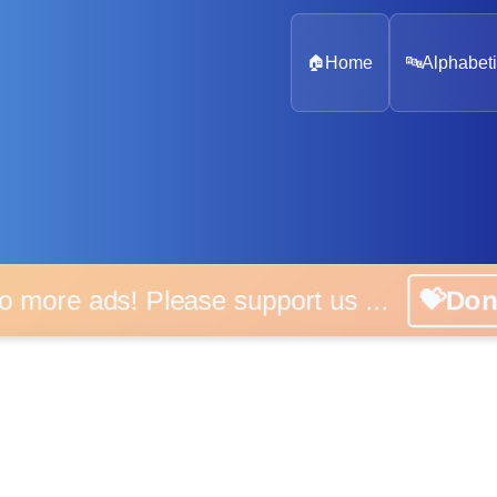
🏠
Home
🔤
Alphabeti
 more ads! Please support us ...
💝D