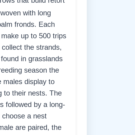
ows that build retort
 woven with long
 palm fronds. Each
 make up to 500 trips
 collect the strands,
 found in grasslands
breeding season the
e males display to
 to their nests. The
is followed by a long-
d choose a nest
male are paired, the