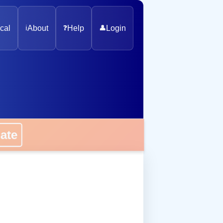
cal
ℹ️
About
❓
Help
👤
Login
onate