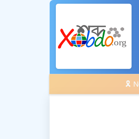
🎗️ No