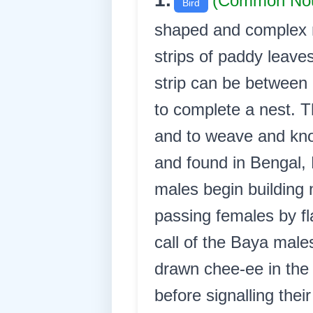
(Common No
Bird
shaped and complex n
strips of paddy leave
strip can be between 
to complete a nest. Th
and to weave and knot
and found in Bengal,
males begin building n
passing females by fl
call of the Baya males
drawn chee-ee in the
before signalling the