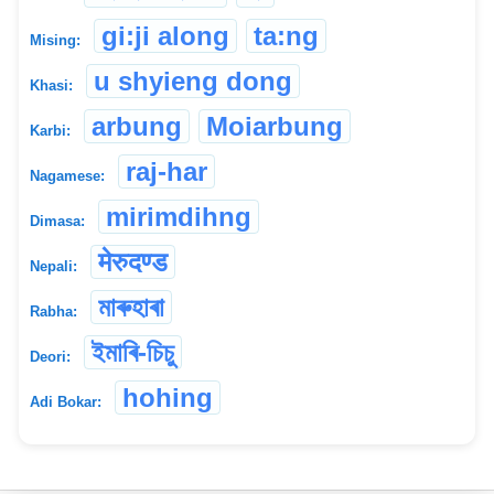
gi:ji along
ta:ng
Mising:
u shyieng dong
Khasi:
arbung
Moiarbung
Karbi:
raj-har
Nagamese:
mirimdihng
Dimasa:
मेरुदण्ड
Nepali:
মাৰুহাৰা
Rabha:
ইমাৰি-চিচু
Deori:
hohing
Adi Bokar: