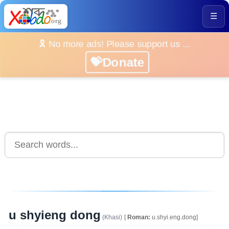
☰
🎗️ No more ads! Please support us ...
💝Donate
u shyieng dong
(Khasi)
[
Roman:
u.shyi.eng.dong]