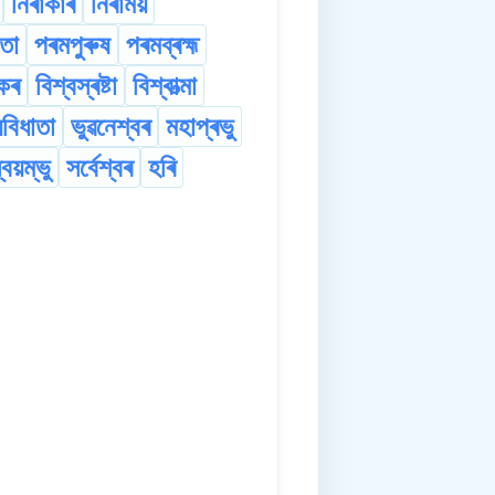
নিৰাকাৰ
নিৰাময়
তা
পৰমপুৰুষ
পৰমব্ৰহ্ম
িকৰ
বিশ্বস্ৰষ্টা
বিশ্বাত্মা
যবিধাতা
ভুৱনেশ্বৰ
মহাপ্ৰভু
্বয়ম্ভু
সৰ্বেশ্বৰ
হৰি