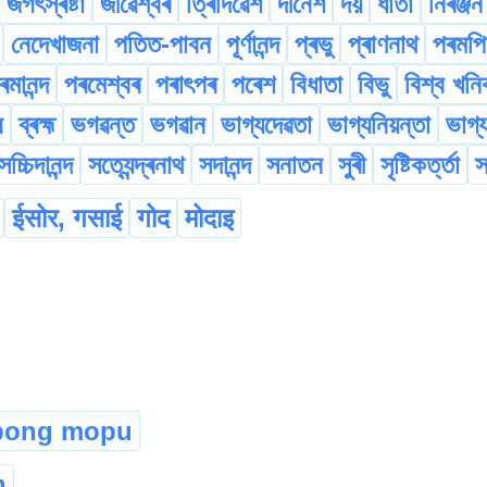
জগৎস্ৰষ্টা
জীৱেশ্বৰ
ত্ৰিদিৱেশ
দীনেশ
দয়
ধাতা
নিৰঞ্জন
নেদেখাজনা
পতিত-পাবন
পূৰ্ণানন্দ
প্ৰভু
প্ৰাণনাথ
পৰমপি
ৰমানন্দ
পৰমেশ্বৰ
পৰাৎপৰ
পৰেশ
বিধাতা
বিভু
বিশ্ব খন
ষ
ব্ৰহ্ম
ভগৱন্ত
ভগৱান
ভাগ্যদেৱতা
ভাগ্যনিয়ন্তা
ভাগ্
সচ্চিদানন্দ
সত্যেন্দ্ৰনাথ
সদানন্দ
সনাতন
সুৰী
সৃষ্টিকৰ্ত্তা
স
ईसोर, गसाई
गोद
मोदाइ
ibong mopu
n