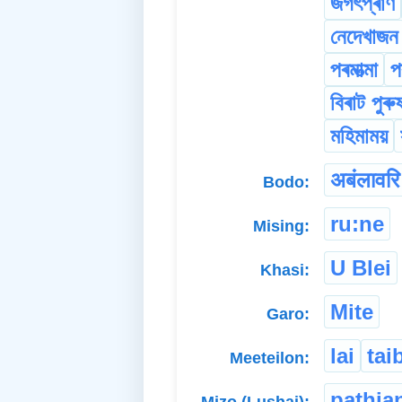
জগৎপ্ৰাণ
নেদেখাজন
পৰমাত্মা
প
বিৰাট পুৰু
মহিমাময়
अबंलावरि
Bodo:
ru:ne
Mising:
U Blei
Khasi:
Mite
Garo:
lai
ta
Meeteilon:
pathia
Mizo (Lushai):