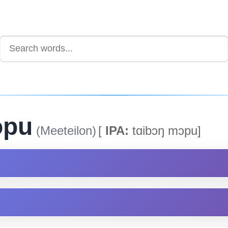
opu
(Meeteilon)
[
IPA:
tɑibɔŋ mɔpu]