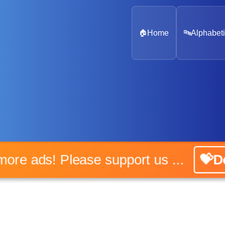
🏠
Home
🔤
Alphabeti
No more ads! Please support us ...
💝Do