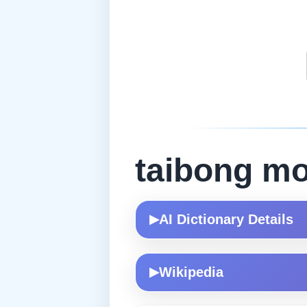
taibong m
AI Dictionary Details
▶
Wikipedia
▶