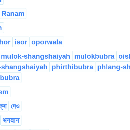
Ranam
n
shor
isor
oporwala
mulok-shangshaiyah
mulokbubra
ois
i-shangshaiyah
phirthibubra
phlang-s
gbubra
rem
ফ্ৰা
দেও
भगवान