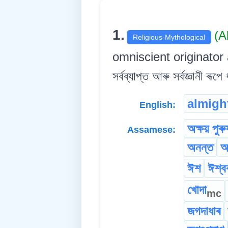
1.
(A
Religious-Mythological
omniscient originator and 
সৰ্বব্যাপ্ত আৰু সৰ্বজ্ঞানী ৰূপে
almigh
English:
অক্ষয় পুৰু
Assamese:
অনন্ত
অ
ঈশ
ঈশ্ব
খোদা
mc
জগদাধাৰ