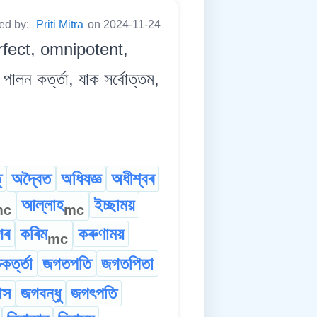
ted by:
Priti Mitra
on 2024-11-24
fect, omnipotent,
লন কৰ্ত্তা, যাক সৰ্বোত্তম,
্
অদ্বৈত
অধিযজ্ঞ
অধীশ্বৰ
আল্লাহ
ইচ্ছাময়
mc
mc
গৰ
কৰিম
কৰুণাময়
mc
ৰ্ত্তা
জগতপতি
জগতপিতা
াস
জগবন্ধু
জগৎপতি