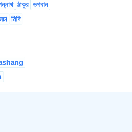
ন্নাথ
ঠাকুর
ভগবান
মচা
মিদি
kashang
n
deity
God
অগ্নিজিহ্বা
অগ্নিমুখ
অদিতিজ
...
esent
ubiquitous
সৰ্ববিদ্যমান
সৰ্বব্যাপক
সৰ্বব্যা