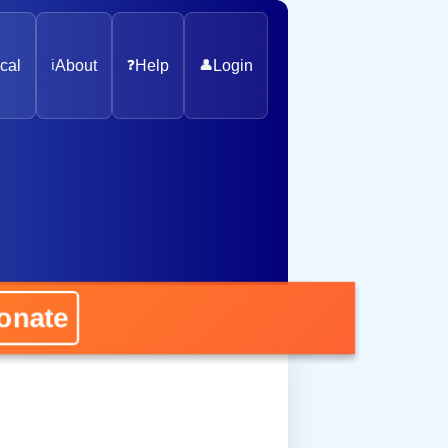
cal
ℹ️
About
❓
Help
👤
Login
nate