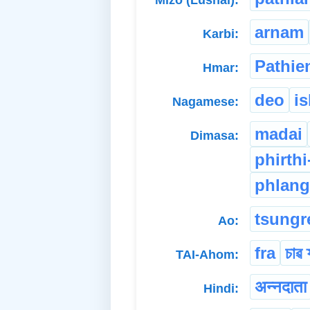
arnam
Karbi:
Pathie
Hmar:
deo
i
Nagamese:
madai
Dimasa:
phirth
phlan
tsung
Ao:
fra
চাৱ 
TAI-Ahom:
अन्नदाता
Hindi: