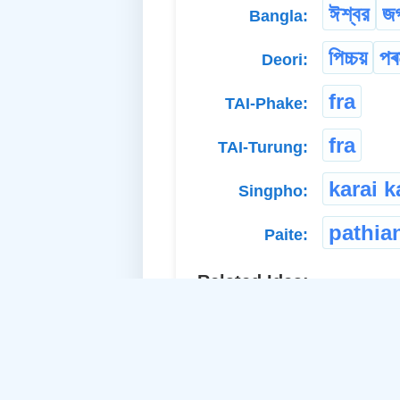
ঈশ্বর
জগ
Bangla:
পিচ্চয়
পৰ
Deori:
fra
TAI-Phake:
fra
TAI-Turung:
karai 
Singpho:
pathia
Paite:
Related Idea:
a. Common Noun-Common:
omnipr
b. Abstract Noun: