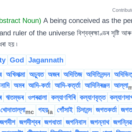
Contribu
bstract Noun)
A being conceived as the per
ruler of the universe বিশ্বব্ৰহ্মাণ্ডৰ সৃষ্টি আৰু পা
 ধৰা হয় ৷
ty
God
Jagannath
ষ
অখিলাত্মা
অচ্যুত
অজৰ
অদিতিজ
অদিতিনন্দন
অদিভিত
নাদি
অমৰ
আদি-কৰ্তা
আদি-কৰ্ত্তা
আদিনিৰঞ্জন
আল্লা
ৰ
ঋতম্ভৰ
ওপৰৱালা
কল্যাণগিৰি
কল্যাণবৃত্ত
কল্যাণসা
খোদাতাল্লা
গহয়
গোঁসাই
চিদানন্দ
জগতকৰ্তা
জগতক
mc
la
জগদীশ
জগদীশ্বৰ
জগধাতা
জগনিবাস
জগন্নাথ
জগন্নিৱ