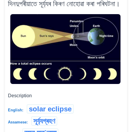
দিনদুপৰীয়াতে সূৰ্য্যৰ কিৰণ নোহোৱা কৰা পৰিঘটনা।
Description
solar eclipse
English:
সূৰ্য্যগ্ৰহণ
Assamese: