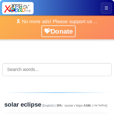
☰
🎗️ No more ads! Please support us ...
💝Donate
solar eclipse
(English)
[
IPA:
ˈsoʊlər ɪˈklɪps
ASM:
চ’লাৰ ইকলিপচ]