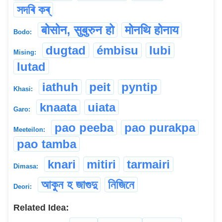
সদৰি কৰ্
बोसोन, सुबुरुन हो
मोनथि होनाय
Bodo:
dugtad
émbisu
lubi
Mising:
lutad
iathuh
peit
pyntip
Khasi:
knaata
uiata
Garo:
pao peeba
pao purakpa
Meeteilon:
pao tamba
knari
mitiri
tarmairi
Dimasa:
আকুন হ জাগুদু
নিজিনে
Deori:
Related Idea: