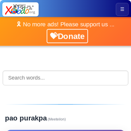
☰
🎗️ No more ads! Please support us ...
💝Donate
pao purakpa
(Meeteilon)