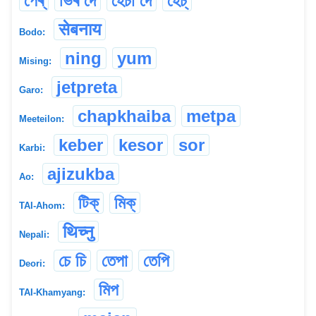
পেৰ্‌
ভিৰ দে
হেঁচা দে
হেঁচ্
सेबनाय
Bodo:
ning
yum
Mising:
jetpreta
Garo:
chapkhaiba
metpa
Meeteilon:
keber
kesor
sor
Karbi:
ajizukba
Ao:
টিক্
মিক্
TAI-Ahom:
थिच्नु
Nepali:
চে চি
তেপা
তেপি
Deori:
মিপ
TAI-Khamyang: