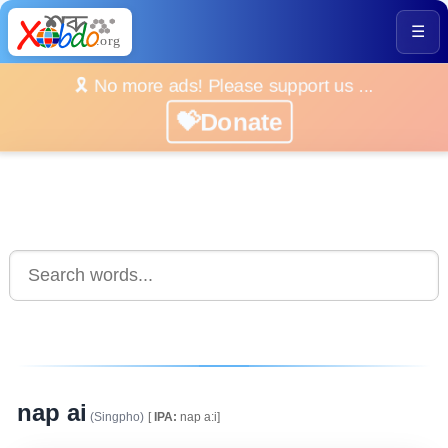
☰
🎗️ No more ads! Please support us ...
💝Donate
nap ai
(Singpho)
[
IPA:
nap a:i]