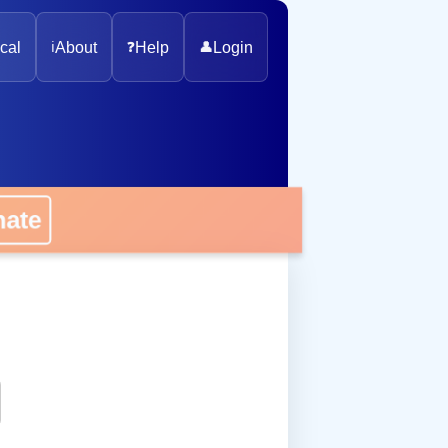
cal
ℹ️
About
❓
Help
👤
Login
onate