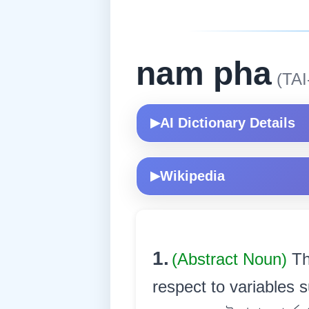
nam pha
(TAI
AI Dictionary Details
▶
Wikipedia
▶
1.
(Abstract Noun)
Th
respect to variables 