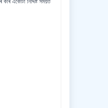
ৰি একোটা নিৰ্দ্দিষ্ট সময়ত