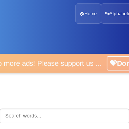
🏠
Home
🔤
Alphabeti
 more ads! Please support us ...
💝D