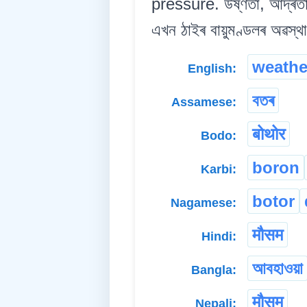
pressure. উষ্ণতা, আৰ্দ্ৰতা
এখন ঠাইৰ বায়ুমণ্ডলৰ অৱস্থা
weathe
English:
বতৰ
Assamese:
बोथोर
Bodo:
boron
Karbi:
botor
Nagamese:
मौसम
Hindi:
আবহাওয়া
Bangla:
मौसम
Nepali: