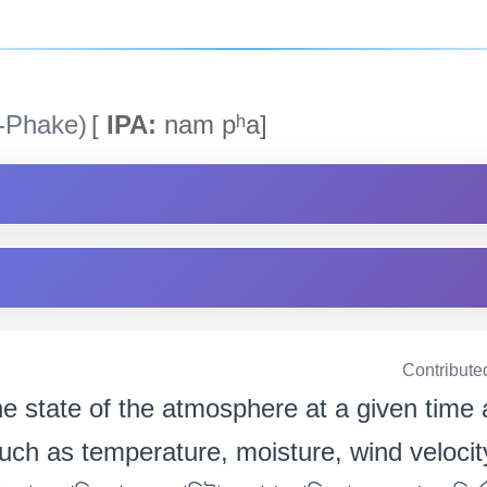
-Phake)
[
IPA:
nam pʰa]
Contribute
e state of the atmosphere at a given time 
such as temperature, moisture, wind velocit