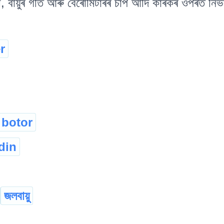
, বায়ুৰ গতি আৰু বেৰোমিটাৰৰ চাপ আদি কাৰকৰ ওপৰত নিৰ্ভৰ ক
r
botor
din
জলবায়ু