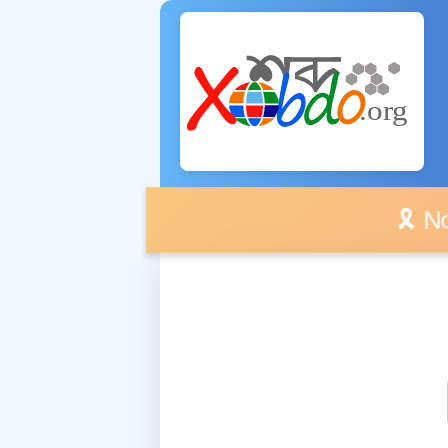
🎗️ No