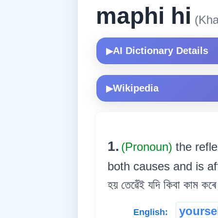
maphi hi
(Kha
AI Dictionary Details
▶
Wikipedia
▶
1.
(Pronoun)
the refl
both causes and is affec
হয় তেৱেঁই যদি কিবা কাম কৰে 
yourse
English: