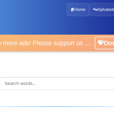
🏠
Home
🔤
Alphabeti
 more ads! Please support us ...
💝D