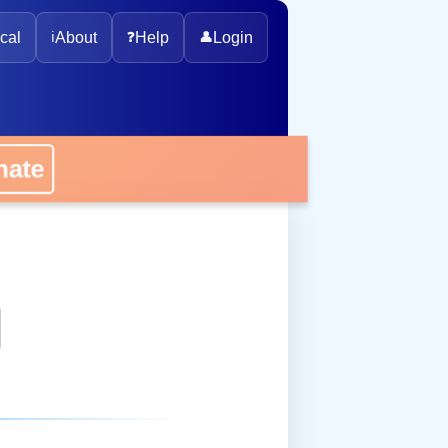
cal
ℹ️
About
❓
Help
👤
Login
onate