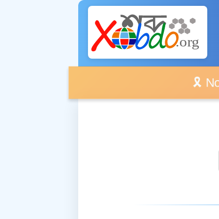
🎗️ No