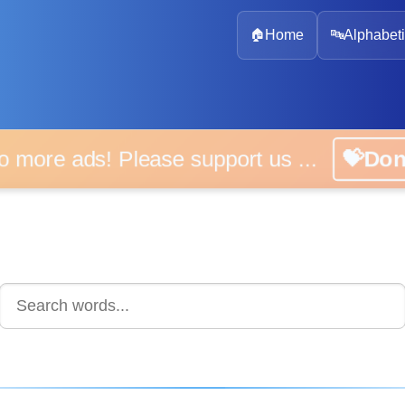
🏠
Home
🔤
Alphabeti
 more ads! Please support us ...
💝D