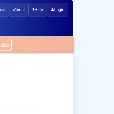
cal
ℹ️
About
❓
Help
👤
Login
onate