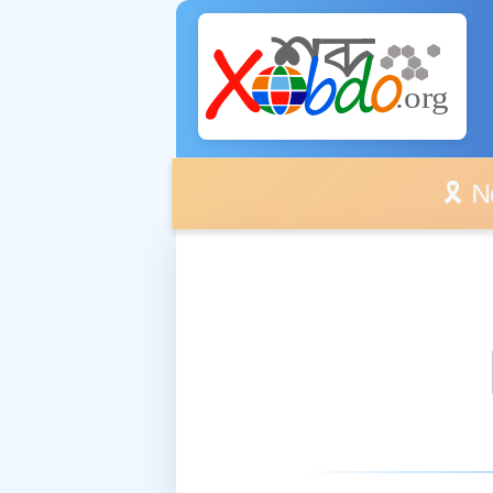
🎗️ No