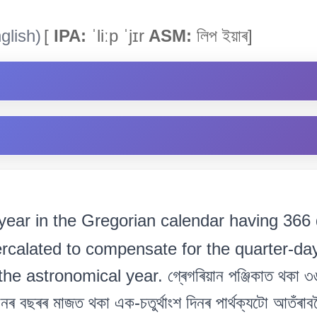
glish)
[
IPA:
ˈliːp ˈjɪr
ASM:
লিপ ইয়াৰ]
year in the Gregorian calendar having 366 
ercalated to compensate for the quarter-da
e astronomical year. গ্ৰেগৰিয়ান পঞ্জিকাত থকা ৩৬৬
ঞানৰ বছৰৰ মাজত থকা এক-চতুৰ্থাংশ দিনৰ পাৰ্থক্যটো আতঁৰাব