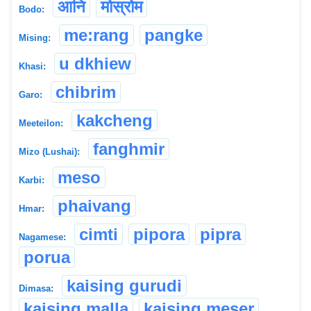
आनि
मोस्रोम
Bodo:
me:rang
pangke
Mising:
u dkhiew
Khasi:
chibrim
Garo:
kakcheng
Meeteilon:
fanghmir
Mizo (Lushai):
meso
Karbi:
phaivang
Hmar:
cimti
pipora
pipra
Nagamese:
porua
kaising gurudi
Dimasa:
kaising malla
kaising meser