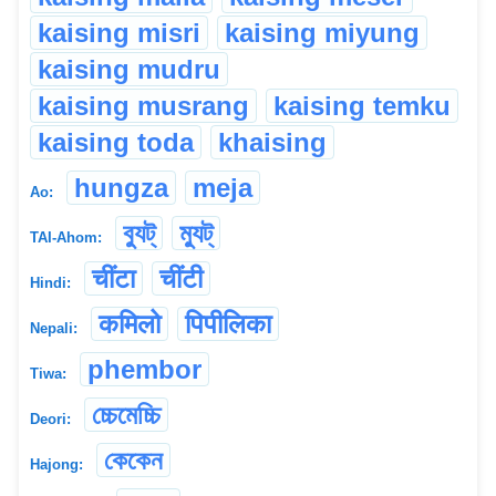
kaising misri
kaising miyung
kaising mudru
kaising musrang
kaising temku
kaising toda
khaising
hungza
meja
Ao:
ব্যুট্
ম্যুট্
TAI-Ahom:
चींटा
चींटी
Hindi:
कमिलो
पिपीलिका
Nepali:
phembor
Tiwa:
চ্চেমেচ্চি
Deori:
কেকেন
Hajong: