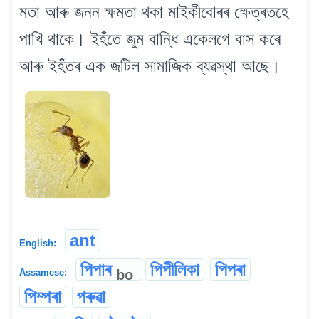
মতা আৰু জনন ক্ষমতা থকা মাইকীবোৰৰ ক্ষেত্ৰতহে
পাখি থাকে। ইহঁতে জুম বান্ধি একেলগে বাস কৰে
আৰু ইহঁতৰ এক জটিল সামাজিক ব্যৱস্থা আছে।
ant
English:
পিপাৰ
পিপীলিকা
পিপৰা
bo
Assamese:
পিম্পৰা
পৰুৱা