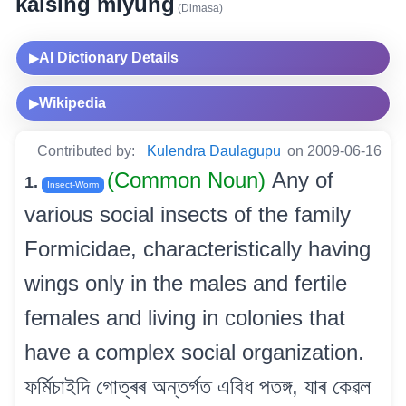
kaising miyung
(Dimasa)
AI Dictionary Details
▶
Wikipedia
▶
Contributed by:
Kulendra Daulagupu
on 2009-06-16
(Common Noun)
Any of
1.
Insect-Worm
various social insects of the family
Formicidae, characteristically having
wings only in the males and fertile
females and living in colonies that
have a complex social organization.
ফৰ্মিচাইদি গোত্ৰৰ অন্তৰ্গত এবিধ পতঙ্গ, যাৰ কেৱল