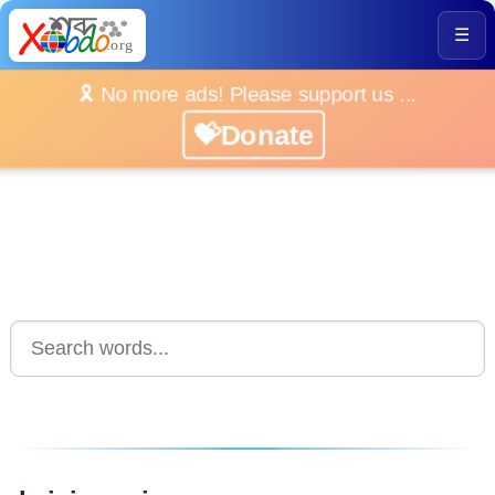
☰
🎗️ No more ads! Please support us ...
💝Donate