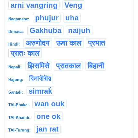
arni vangring
Veng
phujur
uha
Nagamese:
Gakhuba
naijuh
Dimasa:
अरुणोदय
ऊषा काल
प्रभात
Hindi:
प्रातः काल
झिसमिसे
प्रातकाल
बिहानी
Nepali:
বিলাবৗৰৗয়
Hajong:
simraḱ
Santali:
wan ouk
TAI-Phake:
one ok
TAI-Khamti:
jan rat
TAI-Turung: