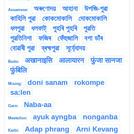
অৰুণোদয়
আহানা
উপজি-পুৱা
Assamese:
কাহিলি পুৱা
কোকমোকালি
দোকমোকালি
ধলপুৱা
ধলফাট্
পুহৰি পুহৰি
পুৱতি
পুৱতিনিশা
ফজিৰ
ফেঁহুজালি
বগা ডাঁৰ
বোৱাৰী পুৱা
ব্ৰহ্মপুৱা
সূৰ্য্যোদয়
अखानाइसि
आलायारन
फुंजा सानजा
Bodo:
फुंबिलि
doni sanam
rokompe
Mising:
sa:len
Naba-aa
Garo:
ayuk ayngba
nonganba
Meeteilon:
Adap phrang
Arni Kevang
Karbi: