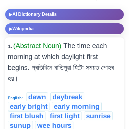
AI Dictionary Details
▶
Wikipedia
▶
(Abstract Noun)
The time each
1.
morning at which daylight first
begins. প্ৰতিদিনে ৰাতিপুৱা যিটো সময়ত পোহৰ
হয়।
dawn
daybreak
English:
early bright
early morning
first blush
first light
sunrise
sunup
wee hours