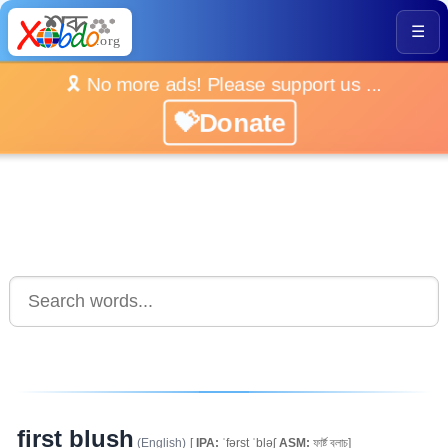
☰
🎗️ No more ads! Please support us ...
💝Donate
first blush
(English)
[
IPA:
ˈfərst ˈbləʃ
ASM:
ফাৰ্ষ্ট ব্লাচ]