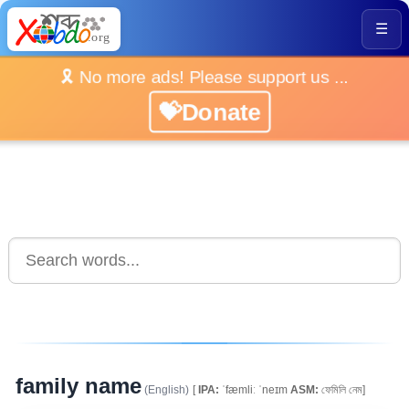
☰
🎗️ No more ads! Please support us ...
💝Donate
family name
(English)
[
IPA:
ˈfæmliː ˈneɪm
ASM:
ফেমিলি নেম]