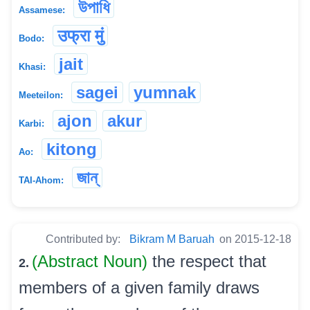
উপাধি
Assamese:
उफ्रा मुं
Bodo:
jait
Khasi:
sagei
yumnak
Meeteilon:
ajon
akur
Karbi:
kitong
Ao:
জান্
TAI-Ahom:
Contributed by:
Bikram M Baruah
on 2015-12-18
(Abstract Noun)
the respect that
2.
members of a given family draws