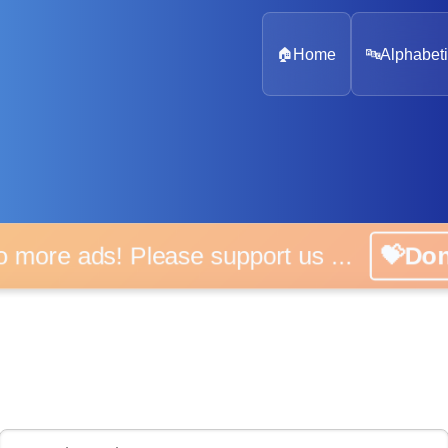
🏠
Home
🔤
Alphabeti
 more ads! Please support us ...
💝D