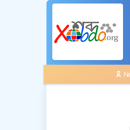
🎗️ No