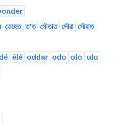
yonder
ৈ
তেহেত
ত’ত
সৌতাত
সৌৱা
সৌৱাত
dé
élé
oddar
odo
olo
ulu
h