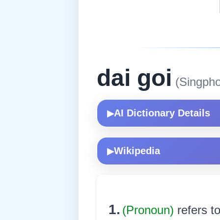
dai goi
(Singpho
AI Dictionary Details
▶
Wikipedia
▶
1.
(Pronoun)
refers to