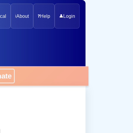
cal
ℹ️
About
❓
Help
👤
Login
onate