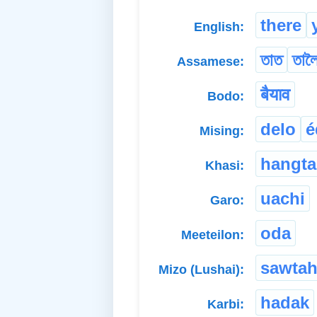
there
English:
তাত
তাল
Assamese:
बैयाव
Bodo:
delo
é
Mising:
hangta
Khasi:
uachi
Garo:
oda
Meeteilon:
sawta
Mizo (Lushai):
hadak
Karbi: