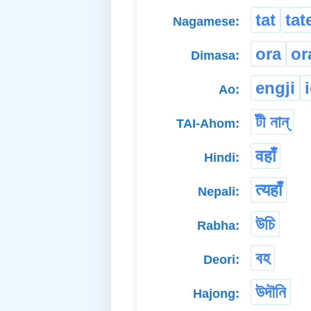
tat
tat
Nagamese:
ora
or
Dimasa:
engji
Ao:
টী নান্
TAI-Ahom:
वहाँ
Hindi:
त्यहाँ
Nepali:
উচি
Rabha:
বহ
Deori:
উদৗনি
Hajong: