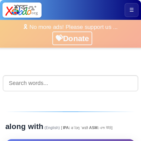
☰
🎗️ No more ads! Please support us ...
💝Donate
along with
(English)
[
IPA:
əˈlɔŋ ˈwɪð
ASM:
এলং উইঠ]