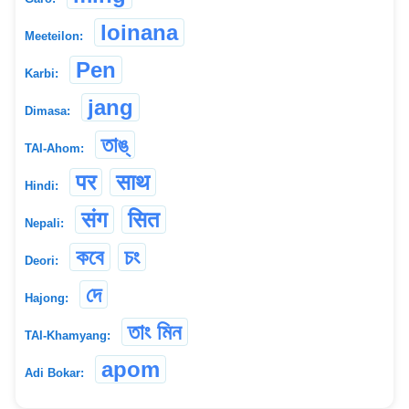
loinana
Meeteilon:
Pen
Karbi:
jang
Dimasa:
তাঙ্
TAI-Ahom:
पर
साथ
Hindi:
संग
सित
Nepali:
কবে
চং
Deori:
দে
Hajong:
তাং মিন
TAI-Khamyang:
apom
Adi Bokar: