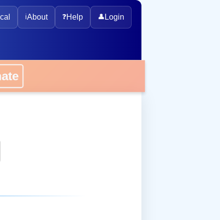
cal
ℹ️
About
❓
Help
👤
Login
onate