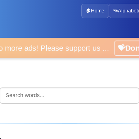
🏠
Home
🔤
Alphabeti
 more ads! Please support us ...
💝D