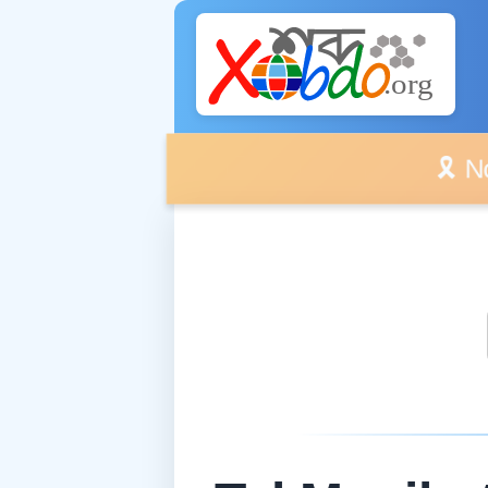
🎗️ No