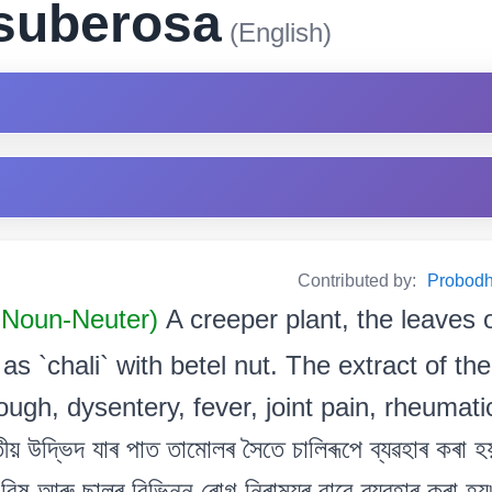
 suberosa
(English)
Contributed by:
Probodh 
Noun-Neuter)
A creeper plant, the leaves 
 as `chali` with betel nut. The extract of th
cough, dysentery, fever, joint pain, rheumat
য় উদ্ভিদ যাৰ পাত তামোলৰ সৈতে চালিৰূপে ব্যৱহাৰ কৰা 
ত বিষ আৰু ছালৰ বিভিন্ন ৰোগ নিৰাময়ৰ বাবে ব্যৱহাৰ কৰা হয়