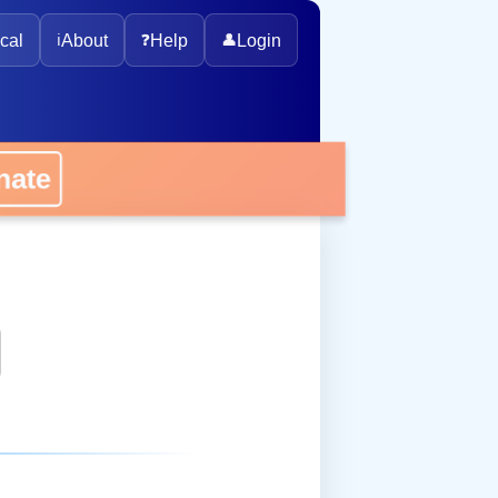
cal
ℹ️
About
❓
Help
👤
Login
onate