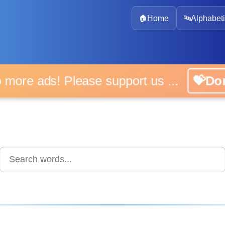
🏠
Home
🔤
Alphabeti
 more ads! Please support us ...
💝D