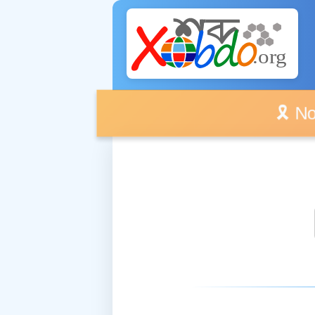
🎗️ No