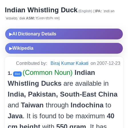
Indian Whistling Duck
(English)
[
IPA:
ˈɪndiːən
ˈwɪsəlɪŋ ˈdək
ASM:
ইণ্ডিয়ান হুইচলিং ডাক]
AI Dictionary Details
▶
Wikipedia
▶
Contributed by:
Biraj Kumar Kakati
on 2007-12-23
(Common Noun)
Indian
1.
Bird
Whistling Ducks
are available in
India, Pakistan, South-East China
and
Taiwan
through
Indochina
to
Java
. It is found to be maximum
40
cm height
with
550 gram
. It has