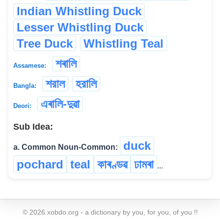
Indian Whistling Duck
Lesser Whistling Duck
Tree Duck
Whistling Teal
শৰালি
Assamese:
শরাল
হরালি
Bangla:
এৰালি-দুৱা
Deori:
Sub Idea:
duck
a. Common Noun-Common:
pochard
teal
কাৰণ্ডৱ
ঢামৰা
...
©
2026
xobdo.org - a dictionary by you, for you, of you !!