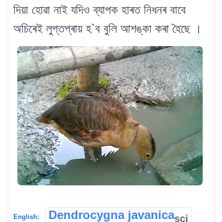
দিয়া হোৱা নাই যদিও ব্যাপক হাৰত নিধনৰ বাবে
অচিৰেই লুপ্তপ্ৰায় হ`ব বুলি আশঙ্কা কৰা হৈছে ।
Dendrocygna javanica
sci
English: