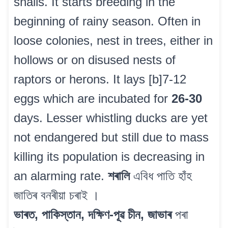
snails. It starts breeding in the
beginning of rainy season. Often in
loose colonies, nest in trees, either in
hollows or on disused nests of
raptors or herons. It lays [b]7-12
eggs which are incubated for
26-30
days. Lesser whistling ducks are yet
not endangered but still due to mass
killing its population is decreasing in
an alarming rate.
শৰালি
এবিধ পাতি হাঁহ
জাতিৰ বনৰীয়া চৰাই ।
ভাৰত, পাকিস্তান, দক্ষিণ-পূৱ চীন, জাভাৰ
পৰা