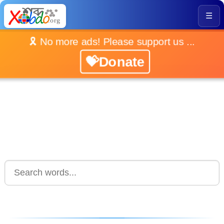
☰
🎗️ No more ads! Please support us ...
💝Donate