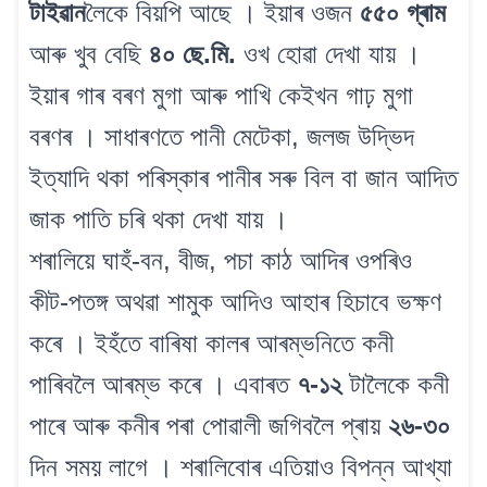
টাইৱান
লৈকে বিয়পি আছে । ইয়াৰ ওজন
৫৫০ গ্ৰাম
আৰু খুব বেছি
৪০ ছে.মি.
ওখ হোৱা দেখা যায় ।
ইয়াৰ গাৰ বৰণ মুগা আৰু পাখি কেইখন গাঢ় মুগা
বৰণৰ । সাধাৰণতে পানী মেটেকা, জলজ উদ্ভিদ
ইত্যাদি থকা পৰিস্কাৰ পানীৰ সৰু বিল বা জান আদিত
জাক পাতি চৰি থকা দেখা যায় ।
শৰালিয়ে ঘাহঁ-বন, বীজ, পচা কাঠ আদিৰ ওপৰিও
কীট-পতঙ্গ অথৱা শামুক আদিও আহাৰ হিচাবে ভক্ষণ
কৰে । ইহঁতে বাৰিষা কালৰ আৰম্ভনিতে কনী
পাৰিবলৈ আৰম্ভ কৰে । এবাৰত
৭-১২
টালৈকে কনী
পাৰে আৰু কনীৰ পৰা পোৱালী জগিবলৈ প্ৰায়
২৬-৩০
দিন সময় লাগে । শৰালিবোৰ এতিয়াও বিপন্ন আখ্যা