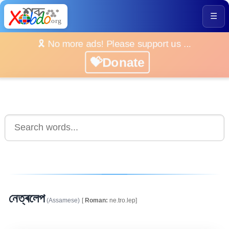
☰
🎗️ No more ads! Please support us ...
💝Donate
নেত্ৰলেপ
(Assamese)
[
Roman:
ne.tro.lep]