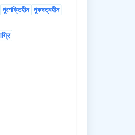
পুংশক্তিহীন
পুৰুষত্বহীন
ाग्रि