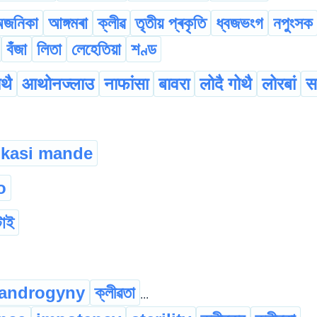
জনিকা
আঙ্গমৰা
ক্লীৱ
তৃতীয় প্ৰকৃতি
ধ্বজভংগ
নপুংসক
বঁজা
লিতা
লেহেতিয়া
শণ্ড
थै
आथोनज्लाउ
नाफांसा
बावरा
लोदै गोथै
लोरबां
स
kasi mande
o
টাই
androgyny
ক্লীৱতা
...