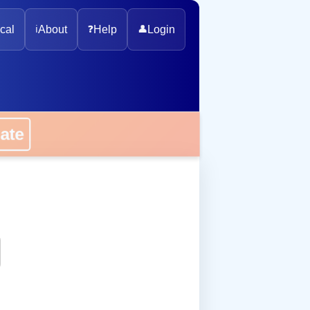
cal
ℹ️
About
❓
Help
👤
Login
onate