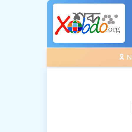
🎗️ No