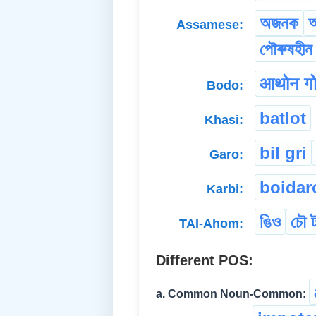
অজনক
অ
Assamese:
পৌৰুষহীন
आथोन गो
Bodo:
batlot
Khasi:
bil gri
Garo:
boidar
Karbi:
ঙিও
চৌ 
TAI-Ahom:
Different POS:
a. Common Noun-Common: