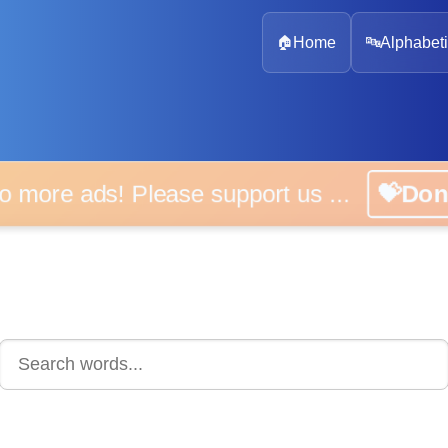
🏠
Home
🔤
Alphabeti
 more ads! Please support us ...
💝D