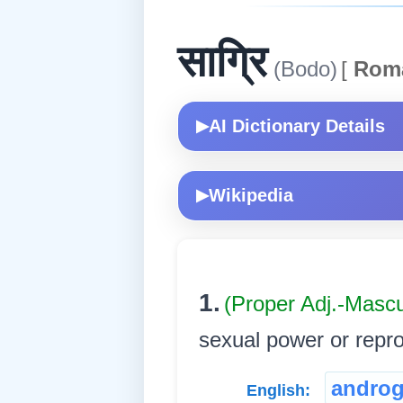
साग्रि
(Bodo)
[
Rom
AI Dictionary Details
▶
Wikipedia
▶
1.
(Proper Adj.-Masc
sexual power or reproduc
andro
English: