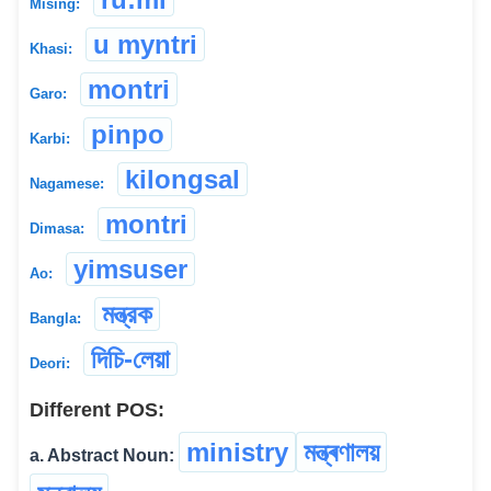
Mising:
u myntri
Khasi:
montri
Garo:
pinpo
Karbi:
kilongsal
Nagamese:
montri
Dimasa:
yimsuser
Ao:
মন্ত্রক
Bangla:
দিচি-লেয়া
Deori:
Different POS:
ministry
মন্ত্ৰণালয়
a. Abstract Noun: