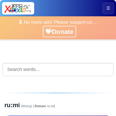
☰
🎗️ No more ads! Please support us ...
💝Donate
ru:mi
(Mising)
[
Roman:
ru.mi]