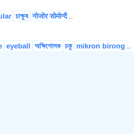
ular
চাক্ষুষ
नोजोर सोमोन्दै
...
e
eyeball
অক্ষিগোলক
চকু
mikron birong
...
ina
অক্ষিকাচ
অক্ষিপট
চকুৰ পৰ্দ্দা
চক্ষুপট
...
d
ফুল-পৰা
...
s
কনীনিকা
মণিবলয়
मेगन फिथर
ami nuri
...
le of the eye
pupil
চকুৰ মণি
নয়নমণি
পুতলী
...
©
2026
xobdo.org - a dictionary by you, for you, of you !!