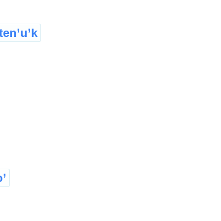
ten’u’k
’