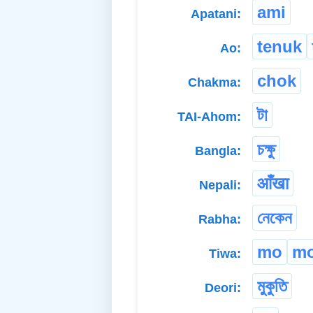
ami
Apatani:
tenuk
Ao:
chok
Chakma:
টা
TAI-Ahom:
চক্ষু
Bangla:
आँखा
Nepali:
নেকেন
Rabha:
mo
mo
Tiwa:
মুকুতি
Deori: