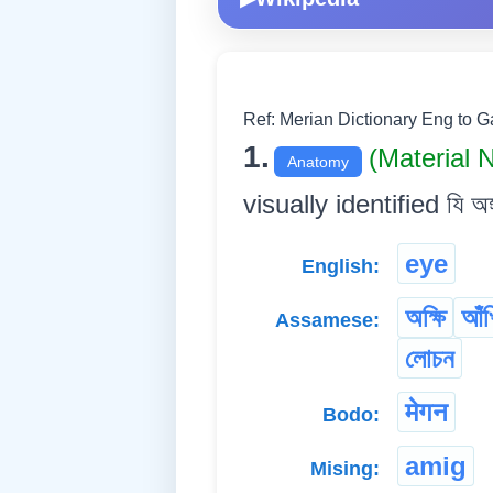
Ref: Merian Dictionary Eng to 
1.
(Material
Anatomy
visually identified যি অঙ্
eye
English:
অক্ষি
আঁখ
Assamese:
লোচন
मेगन
Bodo:
amig
Mising: