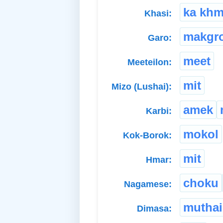
ka khm
Khasi:
makgr
Garo:
meet
Meeteilon:
mit
Mizo (Lushai):
amek
Karbi:
mokol
Kok-Borok:
mit
Hmar:
choku
Nagamese:
muthai
Dimasa: