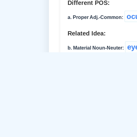
Different POS:
oc
a. Proper Adj.-Common:
Related Idea:
ey
b. Material Noun-Neuter:
ret
c. Material Noun-Neuter:
pearl-eye
d. Proper Adj.:
iri
e. Material Noun-Neuter:
app
f. Material Noun-Neuter: