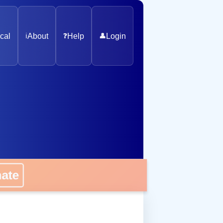
cal
ℹ️
About
❓
Help
👤
Login
nate