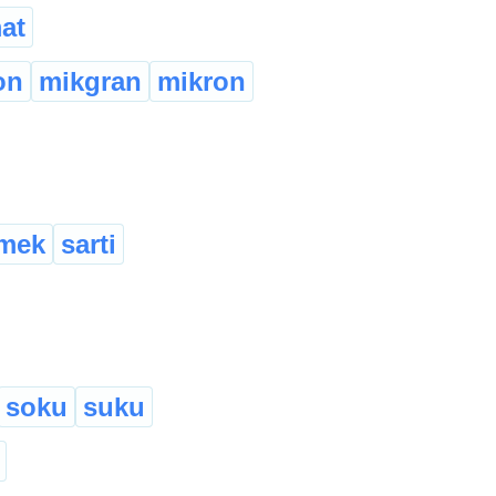
at
on
mikgran
mikron
mek
sarti
soku
suku