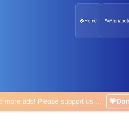
🏠
Home
🔤
Alphabeti
o more ads! Please support us ...
💝Do