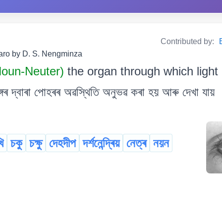
Contributed by:
Garo by D. S. Nengminza
 Noun-Neuter)
the organ through which light
গৰ দ্বাৰা পোহৰৰ অৱস্থিতি অনুভৱ কৰা হয় আৰু দেখা যায়
ি
চকু
চক্ষু
দেহদীপ
দৰ্শনেন্দ্ৰিয়
নেত্ৰ
নয়ন