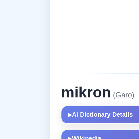
mikron
(Garo)
AI Dictionary Details
▶
Wikipedia
▶