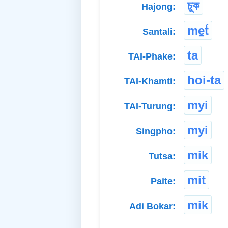
চুক
Hajong:
me̠t́
Santali:
ta
TAI-Phake:
hoi-ta
TAI-Khamti:
myi
TAI-Turung:
myi
Singpho:
mik
Tutsa:
mit
Paite:
mik
Adi Bokar: