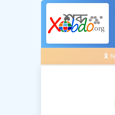
🎗️ No