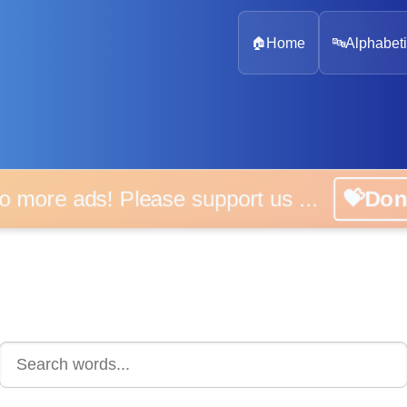
🏠
Home
🔤
Alphabeti
 more ads! Please support us ...
💝D