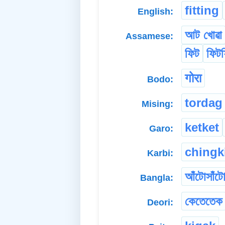
fitting
English:
আট খোৱা
Assamese:
ফিট
ফিটফ
गोरा
Bodo:
tordag
Mising:
ketket
Garo:
chingk
Karbi:
আঁটোসাঁট
Bangla:
কেতেতেক
Deori: