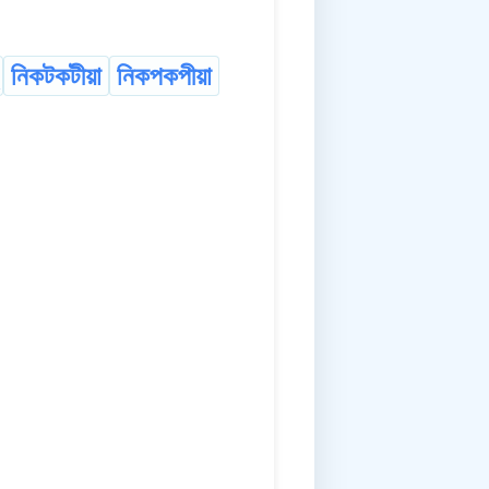
নিকটকটীয়া
নিকপকপীয়া