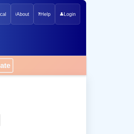
cal
ℹ️
About
❓
Help
👤
Login
onate