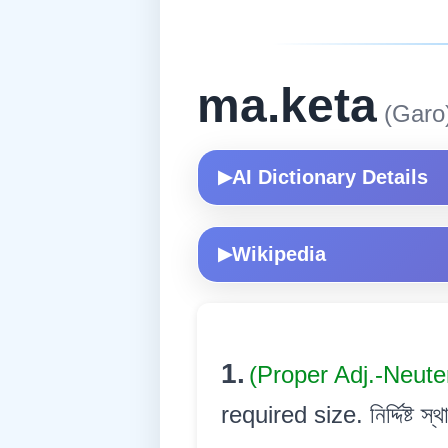
ma.keta
(Garo
AI Dictionary Details
▶
Wikipedia
▶
1.
(Proper Adj.-Neute
required size. নিৰ্দ্দিষ্ট