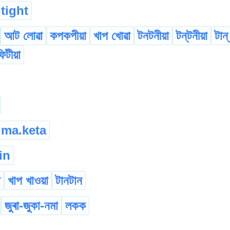
tight
আট লোৱা
কপকপীয়া
খাপ খোৱা
টনটনীয়া
টন্‌টনীয়া
টান্
িটীয়া
ma.keta
in
ো
খাপ খাওয়া
টানটান
জুৰা-জুকা-নমা
লকক